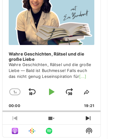
y
e
r
Wahre Geschichten, Rätsel und die
große Liebe
Wahre Geschichten, Rätsel und die große
Liebe — Bald ist Buchmesse! Falls euch
das nicht genug Leseinspiration für
[...]
1
x
S
P
J
C
S
h
h
k
l
u
00:00
a
19:21
a
i
a
m
n
r
g
e
p
y
p
P
S
N
e
T
r
h
e
B
P
F
S
P
h
e
o
x
H
l
i