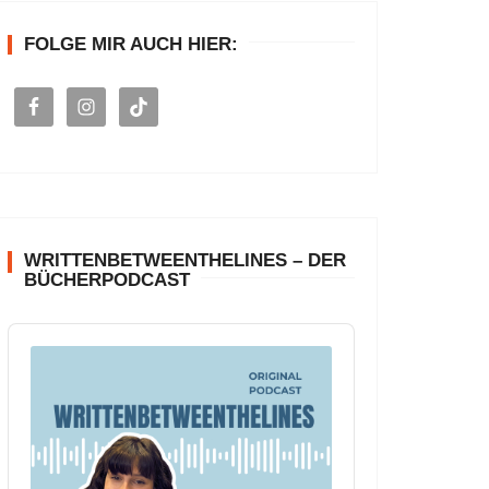
n
FOLGE MIR AUCH HIER:
a
c
h
:
WRITTENBETWEENTHELINES – DER
BÜCHERPODCAST
A
u
d
i
o
P
l
a