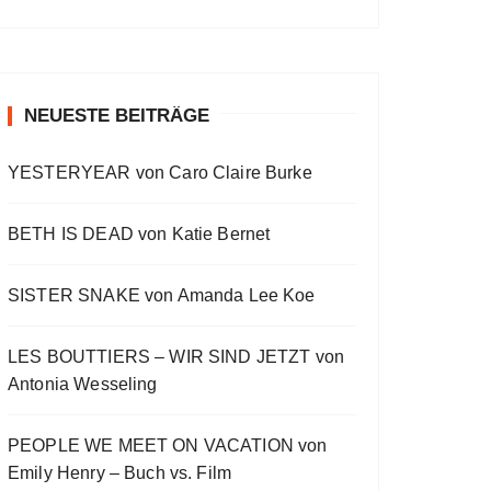
a
a
o
v
w
t
O
a
s
i
E
E
c
u
r
W
y
E
o
p
p
k
s
w
P
b
p
u
i
i
O
a
i
w
e
a
s
s
s
D
c
s
E
o
o
NEUESTE BEITRÄGE
a
r
C
k
o
p
d
d
A
r
d
R
d
i
e
e
S
a
e
YESTERYEAR von Caro Claire Burke
s
s
d
T
t
o
L
I
e
d
i
N
BETH IS DEAD von Katie Bernet
e
s
F
t
O
R
SISTER SNAKE von Amanda Lee Koe
M
A
LES BOUTTIERS – WIR SIND JETZT von
T
I
Antonia Wesseling
O
N
PEOPLE WE MEET ON VACATION von
Emily Henry – Buch vs. Film