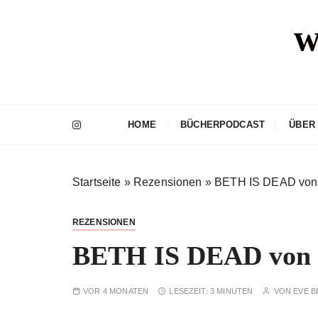
Z
w
u
m
I
n
h
a
HOME
BÜCHERPODCAST
ÜBER
l
t
s
Startseite
»
Rezensionen
»
BETH IS DEAD von 
p
r
i
REZENSIONEN
n
BETH IS DEAD von K
g
e
n
VOR 4 MONATEN
LESEZEIT:
3 MINUTEN
VON
EVE 