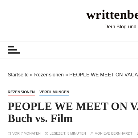
Z
writtenb
u
m
I
Dein Blog und 
n
h
a
l
t
s
Startseite
»
Rezensionen
»
PEOPLE WE MEET ON VACATIO
p
r
REZENSIONEN
VERFILMUNGEN
i
PEOPLE WE MEET ON VAC
n
g
Buch vs. Film
e
n
VOR 7 MONATEN
LESEZEIT:
5 MINUTEN
VON
EVE BERNHARDT