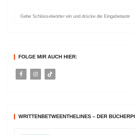
S
u
c
h
e
n
FOLGE MIR AUCH HIER:
a
c
h
:
WRITTENBETWEENTHELINES – DER BÜCHER
A