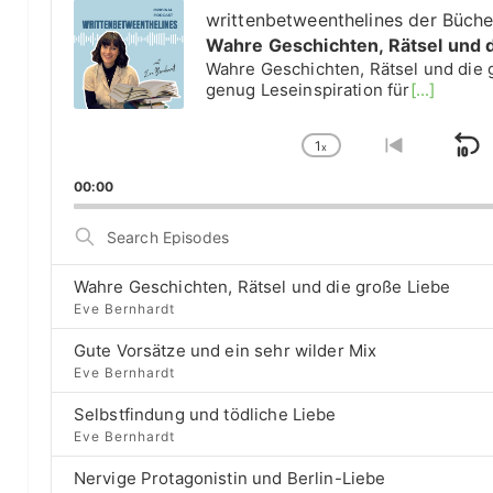
u
writtenbetweenthelines der Büch
d
Wahre Geschichten, Rätsel und 
i
Wahre Geschichten, Rätsel und die 
o
genug Leseinspiration für
[...]
P
l
1
a
x
S
C
G
y
h
o
k
00:00
e
a
t
i
r
n
o
S
g
p
p
e
e
r
a
B
P
e
Wahre Geschichten, Rätsel und die große Liebe
r
a
l
v
Eve Bernhardt
c
a
i
c
h
Gute Vorsätze und ein sehr wilder Mix
y
o
E
k
b
u
Eve Bernhardt
p
a
s
w
i
Selbstfindung und tödliche Liebe
c
e
a
s
Eve Bernhardt
k
p
o
r
R
i
d
Nervige Protagonistin und Berlin-Liebe
a
s