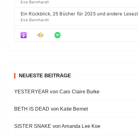
d
e
Eve Bernhardt
t
o
s
e
d
Ein Rückblick, 25 Bücher für 2025 und andere Lesez
e
Eve Bernhardt
Der Film besser als das Buch? Sounds „⁠⁠⁠⁠⁠⁠⁠⁠⁠Wicked“
Eve Bernhardt
Meine Lesehighlights für Eure Wunschlisten
Eve Bernhardt
#Talk — Wattpad, Buchverfilmung und Co mit Autor 
Eve Bernhardt
NEUESTE BEITRÄGE
Ein Highlight jagt das andere
YESTERYEAR von Caro Claire Burke
Eve Bernhardt
„Die Frankfurter Buchmesse ist kein autismusfreund
BETH IS DEAD von Katie Bernet
Eve Bernhardt
SISTER SNAKE von Amanda Lee Koe