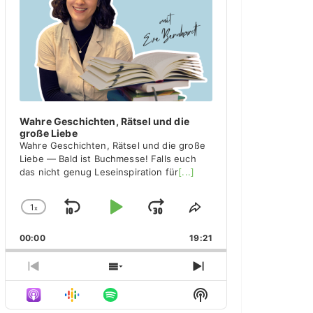
y
e
r
Wahre Geschichten, Rätsel und die
große Liebe
Wahre Geschichten, Rätsel und die große
Liebe — Bald ist Buchmesse! Falls euch
das nicht genug Leseinspiration für
[...]
1
x
S
P
J
C
S
h
h
k
l
u
00:00
a
19:21
a
i
a
m
n
r
g
e
p
y
p
P
S
N
e
T
r
h
e
B
P
F
S
P
h
e
o
x
H
l
i