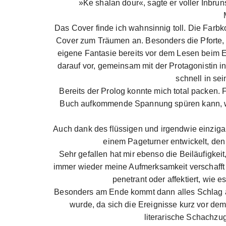
»Ke shalan dour«, sagte er voller Inbruns
Das Cover finde ich wahnsinnig toll. Die Farb
Cover zum Träumen an. Besonders die Pforte, w
eigene Fantasie bereits vor dem Lesen beim Ei
darauf vor, gemeinsam mit der Protagonistin 
schnell in se
Bereits der Prolog konnte mich total packen. 
Buch aufkommende Spannung spüren kann, welc
Auch dank des flüssigen und irgendwie einzigart
einem Pageturner entwickelt, den 
Sehr gefallen hat mir ebenso die Beiläufigkei
immer wieder meine Aufmerksamkeit verschafft 
penetrant oder affektiert, wie e
Besonders am Ende kommt dann alles Schlag au
wurde, da sich die Ereignisse kurz vor dem
literarische Schachzug