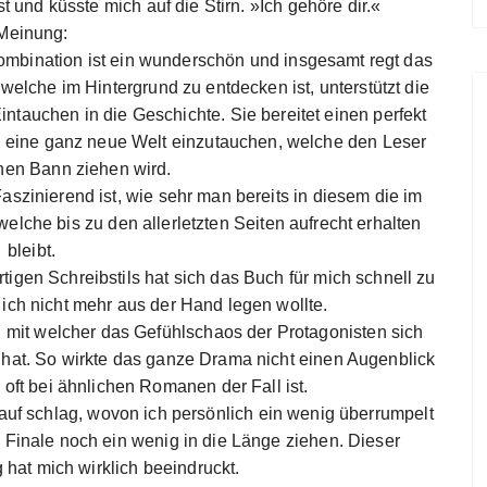
t und küsste mich auf die Stirn. »Ich gehöre dir.«
Meinung:
kombination ist ein wunderschön und insgesamt regt das
elche im Hintergrund zu entdecken ist, unterstützt die
ntauchen in die Geschichte. Sie bereitet einen perfekt
in eine ganz neue Welt einzutauchen, welche den Leser
inen Bann ziehen wird.
Faszinierend ist, wie sehr man bereits in diesem die im
he bis zu den allerletzten Seiten aufrecht erhalten
bleibt.
igen Schreibstils hat sich das Buch für mich schnell zu
ich nicht mehr aus der Hand legen wollte.
t, mit welcher das Gefühlschaos der Protagonisten sich
hat. So wirkte das ganze Drama nicht einen Augenblick
s oft bei ähnlichen Romanen der Fall ist.
f schlag, wovon ich persönlich ein wenig überrumpelt
 Finale noch ein wenig in die Länge ziehen. Dieser
 hat mich wirklich beeindruckt.