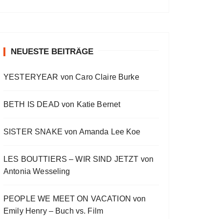
a
a
o
v
w
t
O
a
s
i
E
E
c
u
r
W
y
E
o
p
p
k
s
w
P
b
p
u
i
i
O
a
i
w
e
a
s
s
s
D
c
s
E
o
o
NEUESTE BEITRÄGE
a
r
C
k
o
p
d
d
A
r
d
R
d
i
e
e
S
a
e
YESTERYEAR von Caro Claire Burke
s
s
d
T
t
o
L
I
e
d
i
N
BETH IS DEAD von Katie Bernet
e
s
F
t
O
R
SISTER SNAKE von Amanda Lee Koe
M
A
LES BOUTTIERS – WIR SIND JETZT von
T
I
Antonia Wesseling
O
N
PEOPLE WE MEET ON VACATION von
Emily Henry – Buch vs. Film