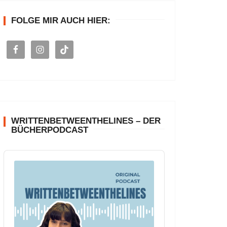
n
FOLGE MIR AUCH HIER:
a
c
h
:
WRITTENBETWEENTHELINES – DER
BÜCHERPODCAST
A
u
d
i
o
P
l
a