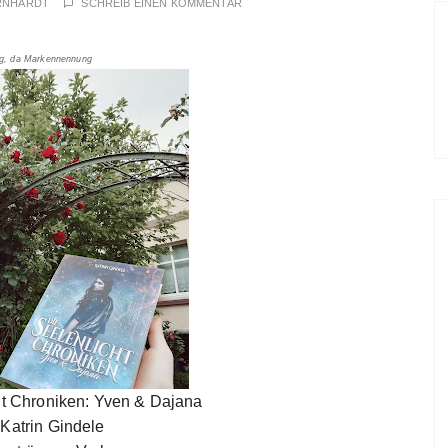
RNHARDT
SCHREIB EINEN KOMMENTAR
g, da Markennennung
cht Chroniken: Yven & Dajana
 Katrin Gindele