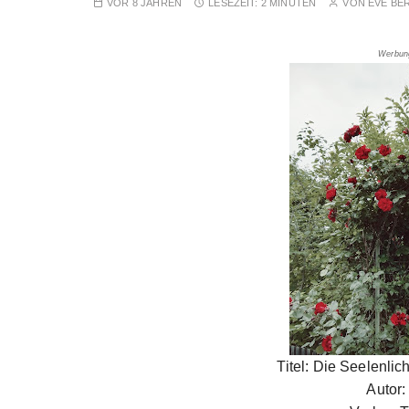
VOR 8 JAHREN
LESEZEIT:
2 MINUTEN
VON
EVE BE
Werbun
Titel: Die Seelenli
Autor: