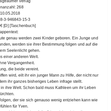
Tagträumer Verlag
enanzahl: 268
 10.05.2018
78-3-946843-15-3
0€ [D] [Taschenbuch]
appentext:
nute genau werden zwei Kinder geboren. Ein Junge und
nden, werden sie ihrer Bestimmung folgen und auf die
rem Seelenlicht gehen.
us einer anderen Welt.
ohne Vergangenheit.
ng, die beide vereint.
en wird, eilt ihr ein junger Mann zu Hilfe, der nicht nur
ern ihr ganzes bisheriges Leben infrage stellt.
n ihre Welt. Schon bald muss Kathleen um ihr Leben
fürchten.
folgen, der sie sich genauso wenig entziehen kann wie
fühlen für Yven.