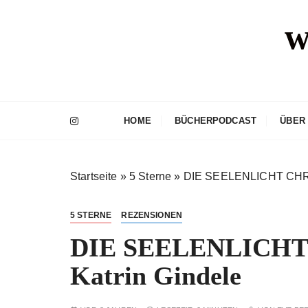
Z
w
u
m
I
n
h
a
HOME
BÜCHERPODCAST
ÜBER
l
t
s
Startseite
»
5 Sterne
»
DIE SEELENLICHT CHRO
p
r
i
5 STERNE
REZENSIONEN
n
DIE SEELENLICHT
g
e
Katrin Gindele
n