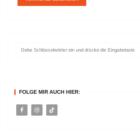
S
u
c
h
e
n
FOLGE MIR AUCH HIER:
a
c
h
: