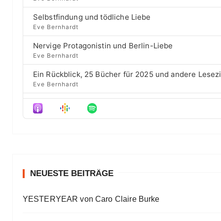
p
a
s
w
i
Selbstfindung und tödliche Liebe
c
e
a
s
Eve Bernhardt
k
p
o
r
R
i
d
Nervige Protagonistin und Berlin-Liebe
a
s
d
e
Eve Bernhardt
t
o
s
e
d
Ein Rückblick, 25 Bücher für 2025 und andere Lesez
e
Eve Bernhardt
Der Film besser als das Buch? Sounds „⁠⁠⁠⁠⁠⁠⁠⁠⁠Wicked“
Eve Bernhardt
Meine Lesehighlights für Eure Wunschlisten
Eve Bernhardt
#Talk — Wattpad, Buchverfilmung und Co mit Autor 
Eve Bernhardt
NEUESTE BEITRÄGE
Ein Highlight jagt das andere
YESTERYEAR von Caro Claire Burke
Eve Bernhardt
„Die Frankfurter Buchmesse ist kein autismusfreund