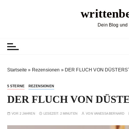
Z
writtenb
u
m
I
Dein Blog und 
n
h
a
l
t
s
Startseite
»
Rezensionen
»
DER FLUCH VON DÜSTERSTE
p
r
5 STERNE
REZENSIONEN
i
DER FLUCH VON DÜSTER
n
g
e
VOR 2 JAHREN
LESEZEIT:
2 MINUTEN
VON
VANESSA BERNARD
n