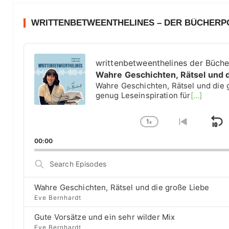
WRITTENBETWEENTHELINES – DER BÜCHER
A
u
writtenbetweenthelines der Büch
d
Wahre Geschichten, Rätsel und 
i
Wahre Geschichten, Rätsel und die 
o
genug Leseinspiration für
[...]
P
l
1
a
x
S
C
G
y
h
o
k
00:00
e
a
t
i
r
n
o
S
g
p
p
e
e
r
a
B
P
e
Wahre Geschichten, Rätsel und die große Liebe
r
a
l
v
Eve Bernhardt
c
a
i
c
h
Gute Vorsätze und ein sehr wilder Mix
y
o
E
k
b
u
Eve Bernhardt