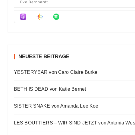
Eve Bernhardt
Der Film besser als das Buch? Sounds „⁠⁠⁠⁠⁠⁠⁠⁠⁠Wicked“
Eve Bernhardt
Meine Lesehighlights für Eure Wunschlisten
Eve Bernhardt
#Talk — Wattpad, Buchverfilmung und Co mit Autor 
Eve Bernhardt
NEUESTE BEITRÄGE
Ein Highlight jagt das andere
YESTERYEAR von Caro Claire Burke
Eve Bernhardt
„Die Frankfurter Buchmesse ist kein autismusfreund
BETH IS DEAD von Katie Bernet
Eve Bernhardt
SISTER SNAKE von Amanda Lee Koe
LES BOUTTIERS – WIR SIND JETZT von Antonia Wes