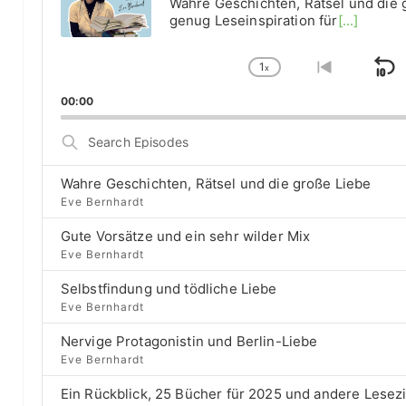
Wahre Geschichten, Rätsel und die 
o
genug Leseinspiration für
[...]
P
l
1
a
x
S
C
G
y
h
o
k
00:00
e
a
t
i
r
n
o
S
g
p
p
e
e
r
a
B
P
e
Wahre Geschichten, Rätsel und die große Liebe
r
a
l
v
Eve Bernhardt
c
a
i
c
h
Gute Vorsätze und ein sehr wilder Mix
y
o
E
k
b
u
Eve Bernhardt
p
a
s
w
i
Selbstfindung und tödliche Liebe
c
e
a
s
Eve Bernhardt
k
p
o
r
R
i
d
Nervige Protagonistin und Berlin-Liebe
a
s
d
e
Eve Bernhardt
t
o
s
e
d
Ein Rückblick, 25 Bücher für 2025 und andere Lesez
e