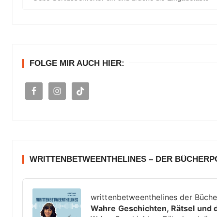
u
c
h
e
n
FOLGE MIR AUCH HIER:
a
c
h
:
WRITTENBETWEENTHELINES – DER BÜCHER
A
u
writtenbetweenthelines der Büch
d
Wahre Geschichten, Rätsel und 
i