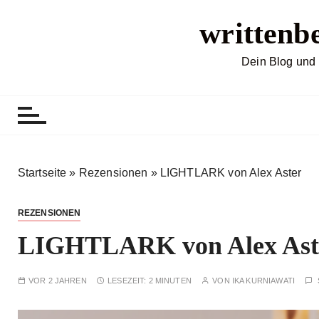
Z
writtenb
u
m
I
Dein Blog und 
n
h
a
l
t
s
Startseite
»
Rezensionen
»
LIGHTLARK von Alex Aster
p
r
REZENSIONEN
i
LIGHTLARK von Alex Ast
n
g
e
VOR 2 JAHREN
LESEZEIT:
2 MINUTEN
VON
IKA KURNIAWATI
n