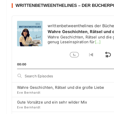
WRITTENBETWEENTHELINES – DER BÜCHER
A
u
writtenbetweenthelines der Büch
d
Wahre Geschichten, Rätsel und 
i
Wahre Geschichten, Rätsel und die 
o
genug Leseinspiration für
[...]
P
l
1
a
x
S
C
G
y
h
o
k
00:00
e
a
t
i
r
n
o
S
g
p
p
e
e
r
a
B
P
e
Wahre Geschichten, Rätsel und die große Liebe
r
a
l
v
Eve Bernhardt
c
a
i
c
h
Gute Vorsätze und ein sehr wilder Mix
y
o
E
k
b
u
Eve Bernhardt
p
a
s