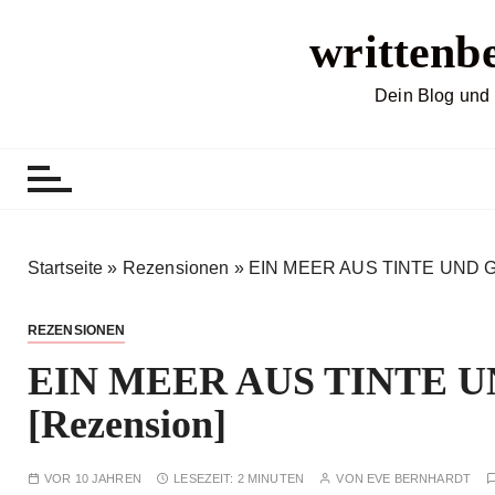
Z
writtenb
u
m
I
Dein Blog und 
n
h
a
l
t
s
Startseite
»
Rezensionen
»
EIN MEER AUS TINTE UND GO
p
r
REZENSIONEN
i
EIN MEER AUS TINTE UN
n
g
[Rezension]
e
n
VOR 10 JAHREN
LESEZEIT:
2 MINUTEN
VON
EVE BERNHARDT