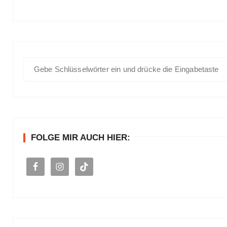
S
u
c
h
e
n
FOLGE MIR AUCH HIER:
a
c
h
: