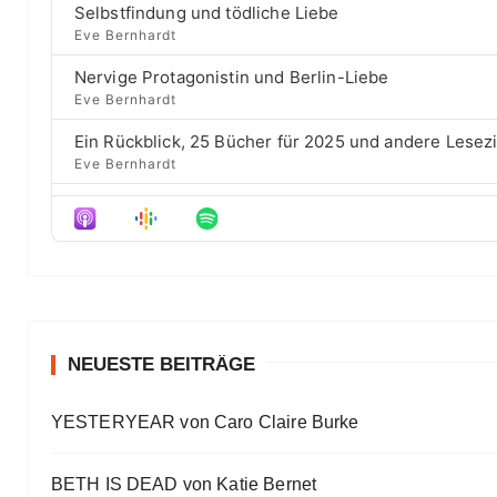
w
i
Selbstfindung und tödliche Liebe
c
e
a
s
Eve Bernhardt
k
p
o
r
R
i
d
Nervige Protagonistin und Berlin-Liebe
a
s
d
e
Eve Bernhardt
t
o
s
e
d
Ein Rückblick, 25 Bücher für 2025 und andere Lesez
e
Eve Bernhardt
Der Film besser als das Buch? Sounds „⁠⁠⁠⁠⁠⁠⁠⁠⁠Wicked“
Eve Bernhardt
Meine Lesehighlights für Eure Wunschlisten
Eve Bernhardt
#Talk — Wattpad, Buchverfilmung und Co mit Autor 
Eve Bernhardt
NEUESTE BEITRÄGE
Ein Highlight jagt das andere
YESTERYEAR von Caro Claire Burke
Eve Bernhardt
„Die Frankfurter Buchmesse ist kein autismusfreund
BETH IS DEAD von Katie Bernet
Eve Bernhardt