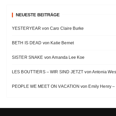
#Talk — Wattpad, Buchverfilmung und Co mit Autor 
Eve Bernhardt
NEUESTE BEITRÄGE
Ein Highlight jagt das andere
YESTERYEAR von Caro Claire Burke
Eve Bernhardt
„Die Frankfurter Buchmesse ist kein autismusfreund
BETH IS DEAD von Katie Bernet
Eve Bernhardt
SISTER SNAKE von Amanda Lee Koe
LES BOUTTIERS – WIR SIND JETZT von Antonia Wes
PEOPLE WE MEET ON VACATION von Emily Henry – B