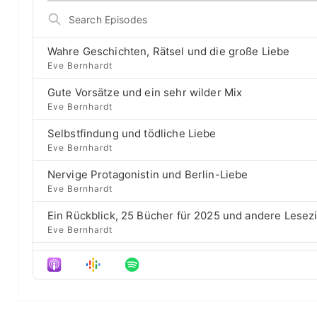
i
r
n
o
S
g
p
p
e
e
r
a
B
P
e
Wahre Geschichten, Rätsel und die große Liebe
r
a
l
v
Eve Bernhardt
c
a
i
c
h
Gute Vorsätze und ein sehr wilder Mix
y
o
E
k
b
u
Eve Bernhardt
p
a
s
w
i
Selbstfindung und tödliche Liebe
c
e
a
s
Eve Bernhardt
k
p
o
r
R
i
d
Nervige Protagonistin und Berlin-Liebe
a
s
d
e
Eve Bernhardt
t
o
s
e
d
Ein Rückblick, 25 Bücher für 2025 und andere Lesez
e
Eve Bernhardt
Der Film besser als das Buch? Sounds „⁠⁠⁠⁠⁠⁠⁠⁠⁠Wicked“
Eve Bernhardt
Meine Lesehighlights für Eure Wunschlisten
Eve Bernhardt