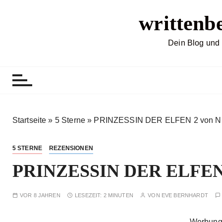
Z
writtenb
u
m
I
Dein Blog und 
n
h
a
l
t
s
Startseite
»
5 Sterne
»
PRINZESSIN DER ELFEN 2 von Nic
p
r
5 STERNE
REZENSIONEN
i
PRINZESSIN DER ELFEN 2
n
g
e
VOR 8 JAHREN
LESEZEIT:
2 MINUTEN
VON
EVE BERNHARDT
n
Werbung