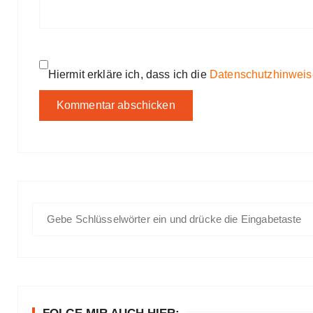
Hiermit erkläre ich, dass ich die
Datenschutzhinweis
S
u
c
h
e
n