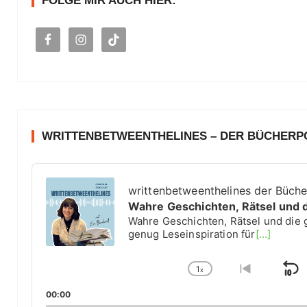
FOLGE MIR AUCH HIER:
a
c
h
:
WRITTENBETWEENTHELINES – DER BÜCHER
A
u
writtenbetweenthelines der Büch
d
Wahre Geschichten, Rätsel und 
i
Wahre Geschichten, Rätsel und die 
o
genug Leseinspiration für
[...]
P
l
1
a
x
S
C
G
y
h
o
k
00:00
e
a
t