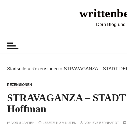
Z
writtenb
u
m
I
Dein Blog und 
n
h
a
l
t
s
Startseite
»
Rezensionen
»
STRAVAGANZA – STADT DER
p
r
REZENSIONEN
i
STRAVAGANZA – STADT
n
g
Hoffman
e
n
VOR 8 JAHREN
LESEZEIT:
2 MINUTEN
VON
EVE BERNHARDT