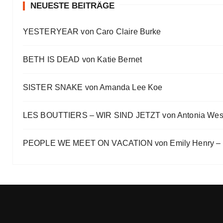
Eve Bernhardt
NEUESTE BEITRÄGE
Ein Highlight jagt das andere
YESTERYEAR von Caro Claire Burke
Eve Bernhardt
„Die Frankfurter Buchmesse ist kein autismusfreund
BETH IS DEAD von Katie Bernet
Eve Bernhardt
SISTER SNAKE von Amanda Lee Koe
LES BOUTTIERS – WIR SIND JETZT von Antonia Wes
PEOPLE WE MEET ON VACATION von Emily Henry – B