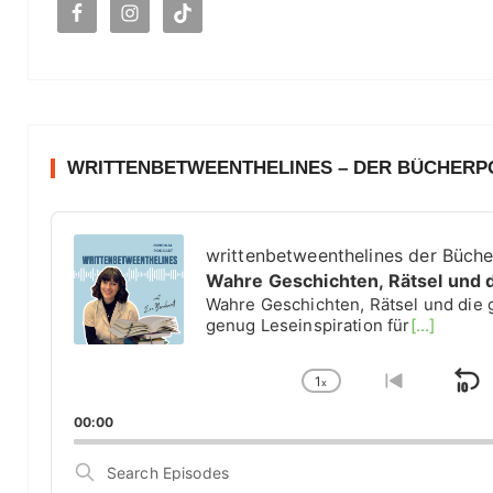
h
:
WRITTENBETWEENTHELINES – DER BÜCHER
A
u
writtenbetweenthelines der Büch
d
Wahre Geschichten, Rätsel und 
i
Wahre Geschichten, Rätsel und die 
o
genug Leseinspiration für
[...]
P
l
1
a
x
S
C
G
y
h
o
k
00:00
e
a
t
i
r
n
o
S
g
p
p
e