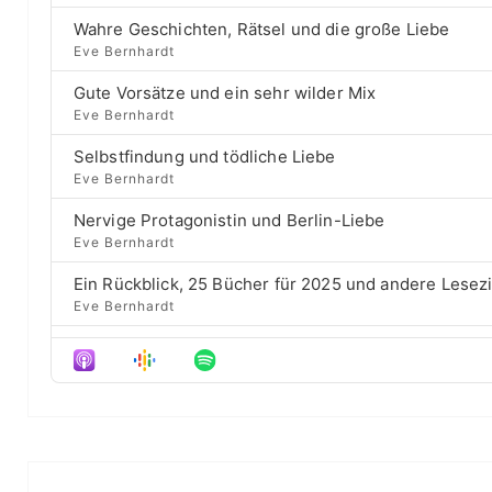
e
r
a
B
P
e
Wahre Geschichten, Rätsel und die große Liebe
r
a
l
v
Eve Bernhardt
c
a
i
c
h
Gute Vorsätze und ein sehr wilder Mix
y
o
E
k
b
u
Eve Bernhardt
p
a
s
w
i
Selbstfindung und tödliche Liebe
c
e
a
s
Eve Bernhardt
k
p
o
r
R
i
d
Nervige Protagonistin und Berlin-Liebe
a
s
d
e
Eve Bernhardt
t
o
s
e
d
Ein Rückblick, 25 Bücher für 2025 und andere Lesez
e
Eve Bernhardt
Der Film besser als das Buch? Sounds „⁠⁠⁠⁠⁠⁠⁠⁠⁠Wicked“
Eve Bernhardt
Meine Lesehighlights für Eure Wunschlisten
Eve Bernhardt
#Talk — Wattpad, Buchverfilmung und Co mit Autor 