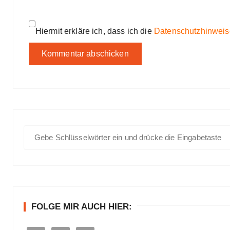
Hiermit erkläre ich, dass ich die
Datenschutzhinweis
S
u
c
h
e
n
FOLGE MIR AUCH HIER:
a
c