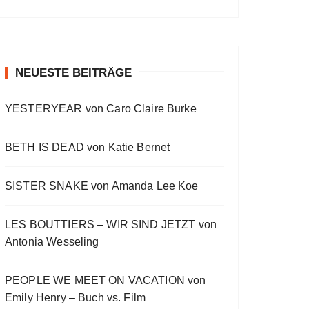
a
a
o
v
w
t
O
a
s
i
E
E
c
u
r
W
y
E
o
p
p
k
s
w
P
b
p
u
i
i
O
a
i
w
e
a
s
s
s
D
c
s
E
o
o
NEUESTE BEITRÄGE
a
r
C
k
o
p
d
d
A
r
d
R
d
i
e
e
S
a
e
YESTERYEAR von Caro Claire Burke
s
s
d
T
t
o
L
I
e
d
i
N
BETH IS DEAD von Katie Bernet
e
s
F
t
O
R
SISTER SNAKE von Amanda Lee Koe
M
A
LES BOUTTIERS – WIR SIND JETZT von
T
I
Antonia Wesseling
O
N
PEOPLE WE MEET ON VACATION von
Emily Henry – Buch vs. Film