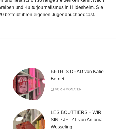
en und liest schon so lange sie denken kann. Nach
hreiben und Kulturjournalismus in Hildesheim. Sie
 2020 betreibt ihren eigenen Jugendbuchpodcast.
BETH IS DEAD von Katie
Bernet
VOR 4 MONATEN
LES BOUTTIERS – WIR
SIND JETZT von Antonia
Wesseling