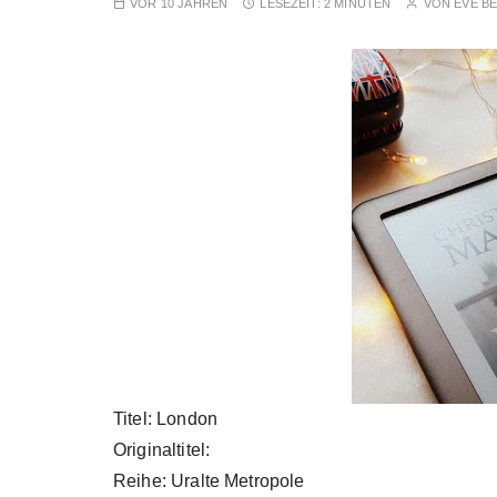
VOR 10 JAHREN
LESEZEIT:
2 MINUTEN
VON
EVE B
Titel: London
Originaltitel:
Reihe: Uralte Metropole