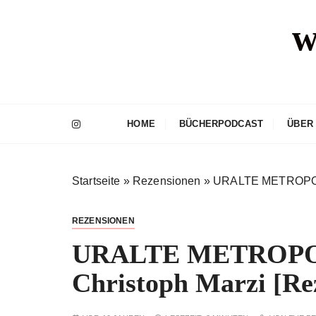
Z
w
u
m
I
n
h
a
HOME
BÜCHERPODCAST
ÜBER
l
t
s
Startseite
»
Rezensionen
»
URALTE METROPOLE
p
r
i
REZENSIONEN
n
URALTE METROPO
g
e
Christoph Marzi [Re
n