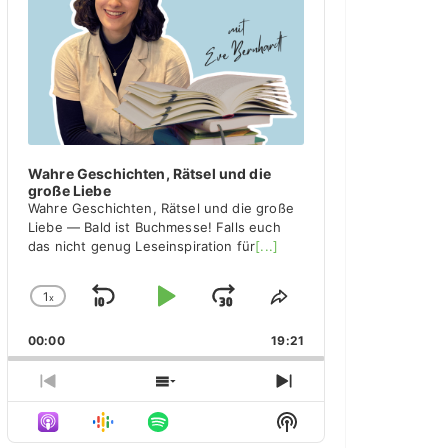
y
e
r
Wahre Geschichten, Rätsel und die
große Liebe
Wahre Geschichten, Rätsel und die große
Liebe — Bald ist Buchmesse! Falls euch
das nicht genug Leseinspiration für
[...]
1
x
S
P
J
C
S
h
h
k
l
u
00:00
a
19:21
a
i
a
m
n
r
g
e
p
y
p
P
S
N
e
T
r
h
e
B
P
F
S
P
h
e
o
x
H
l
i