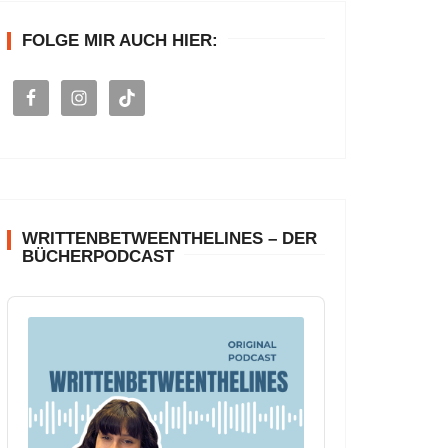
n
FOLGE MIR AUCH HIER:
a
c
h
:
WRITTENBETWEENTHELINES – DER
BÜCHERPODCAST
A
u
d
i
o
P
l
a