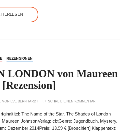
ITERLESEN
NE
REZENSIONEN
 LONDON von Maureen
 [Rezension]
VON
EVE BERNHARDT
SCHREIB EINEN KOMMENTAR
riginaltitel: The Name of the Star, The Shades of London
: Maureen JohnsonVerlag: cbtGenre: Jugendbuch, Mystery,
um: Dezember 2014Preis: 13,99 € [Broschiert] Klappentext: