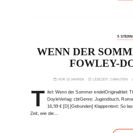
5 STER
WENN DER SOMME
FOWLEY-DOY
VOR 10 JAHREN
LESEZEIT:
2 MINUTEN
T
itel: Wenn der Sommer endetOriginaltitel: 
DoyleVerlag: cbtGenre: Jugendbuch, Roman
16,99 € [D] [Gebunden] Klappentext: So las
Zeit, wie die…