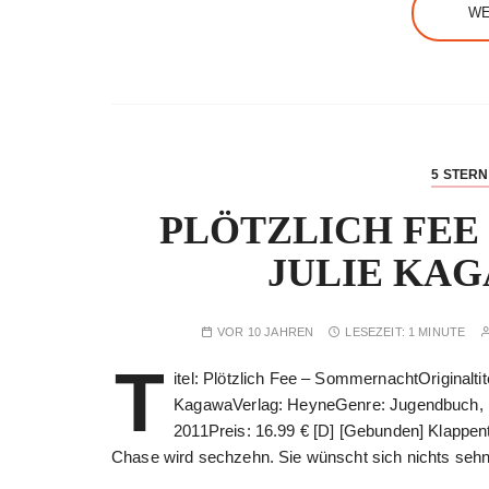
WE
5 STER
PLÖTZLICH FEE
JULIE KAGA
VOR 10 JAHREN
LESEZEIT:
1 MINUTE
T
itel: Plötzlich Fee – SommernachtOriginaltit
KagawaVerlag: HeyneGenre: Jugendbuch, F
2011Preis: 16.99 € [D] [Gebunden] Klappent
Chase wird sechzehn. Sie wünscht sich nichts sehn