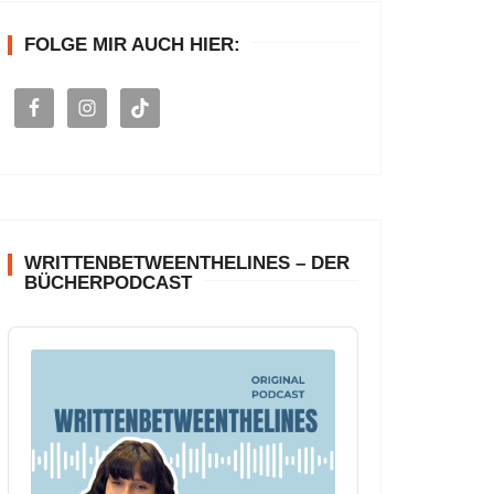
n
FOLGE MIR AUCH HIER:
a
c
h
:
WRITTENBETWEENTHELINES – DER
BÜCHERPODCAST
A
u
d
i
o
P
l
a