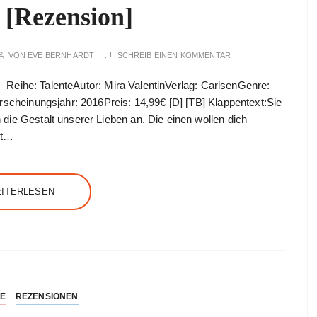
 [Rezension]
VON
EVE BERNHARDT
SCHREIB EINEN KOMMENTAR
l: –Reihe: TalenteAutor: Mira ValentinVerlag: CarlsenGenre:
rscheinungsjahr: 2016Preis: 14,99€ [D] [TB] Klappentext:Sie
ie Gestalt unserer Lieben an. Die einen wollen dich
st…
ITERLESEN
NE
REZENSIONEN