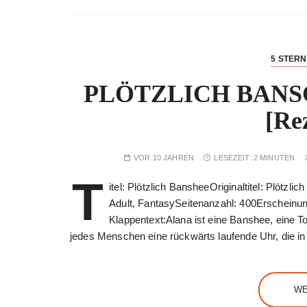
5 STER
PLÖTZLICH BANSC
[Re
VOR 10 JAHREN
LESEZEIT:
2 MINUTEN
T
itel: Plötzlich BansheeOriginaltitel: Plöt
Adult, FantasySeitenanzahl: 400Erscheinun
Klappentext:Alana ist eine Banshee, eine T
jedes Menschen eine rückwärts laufende Uhr, die i
WE