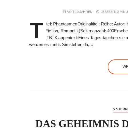
VOR 10 JAHREN
LESEZEIT:
2 MIN
T
itel: PhantasmenOriginaltitel: Reihe: Autor
Fiction, Romantik)Seitenanzahl: 400Erschei
[TB] Klappentext:Eines Tages tauchen sie a
werden es mehr. Sie stehen da,…
WE
5 STER
DAS GEHEIMNIS D