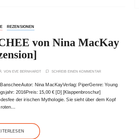
NE
REZENSIONEN
HEE von Nina MacKay
zension]
VON
EVE BERNHARDT
SCHREIB EINEN KOMMENTAR
zlich BanscheeAutor: Nina MacKayVerlag: PiperGenre: Young
gsjahr: 2016Preis: 15,00 € [D] [Klappenbroschur]
odesfee der irischen Mythologie. Sie sieht über dem Kopf
n roten…
ITERLESEN