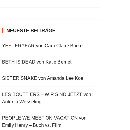
a
a
o
v
w
t
O
a
s
i
E
E
c
u
r
W
y
E
o
p
p
k
s
w
P
b
p
u
i
i
O
a
i
w
e
a
s
s
s
D
c
s
E
o
o
NEUESTE BEITRÄGE
a
r
C
k
o
p
d
d
A
r
d
R
d
i
e
e
S
a
e
YESTERYEAR von Caro Claire Burke
s
s
d
T
t
o
L
I
e
d
i
N
BETH IS DEAD von Katie Bernet
e
s
F
t
O
R
SISTER SNAKE von Amanda Lee Koe
M
A
LES BOUTTIERS – WIR SIND JETZT von
T
I
Antonia Wesseling
O
N
PEOPLE WE MEET ON VACATION von
Emily Henry – Buch vs. Film