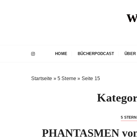
Z
w
u
m
I
n
h
a
HOME
BÜCHERPODCAST
ÜBER
l
t
s
Startseite
»
5 Sterne
»
Seite 15
p
r
Kategor
i
n
g
5 STER
e
n
PHANTASMEN von K