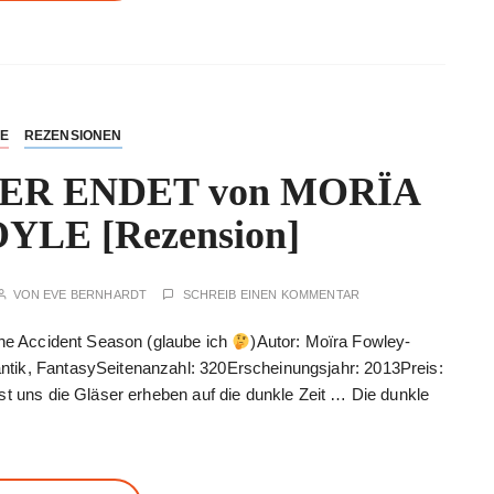
NE
REZENSIONEN
R ENDET von MORÏA
LE [Rezension]
VON
EVE BERNHARDT
SCHREIB EINEN KOMMENTAR
The Accident Season (glaube ich
)Autor: Moïra Fowley-
tik, FantasySeitenanzahl: 320Erscheinungsjahr: 2013Preis:
st uns die Gläser erheben auf die dunkle Zeit … Die dunkle