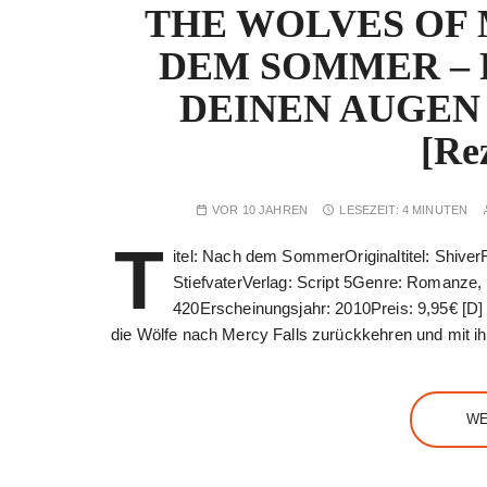
THE WOLVES OF 
DEM SOMMER – R
DEINEN AUGEN vo
[Re
VOR 10 JAHREN
LESEZEIT:
4 MINUTEN
T
itel: Nach dem SommerOriginaltitel: Shive
StiefvaterVerlag: Script 5Genre: Romanze, 
420Erscheinungsjahr: 2010Preis: 9,95€ [D]
die Wölfe nach Mercy Falls zurückkehren und mit i
WE