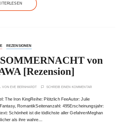
ITERLESEN
NE
REZENSIONEN
 SOMMERNACHT von
WA [Rezension]
VON
EVE BERNHARDT
SCHREIB EINEN KOMMENTAR
el: The Iron KingReihe: Plötzlich FeeAutor: Julie
antasy, RomantikSeitenanzahl: 495Erscheinungsjahr:
ext: Schönheit ist die tödlichste aller GefahrenMeghan
licher als ihre wahre…