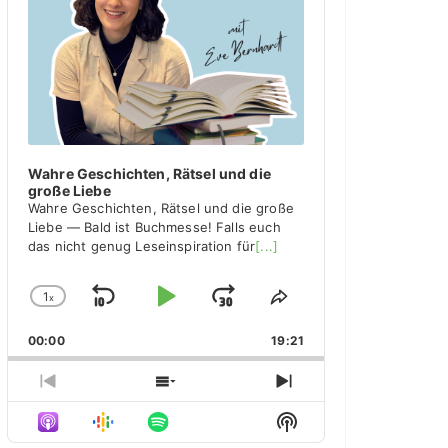
y
e
r
Wahre Geschichten, Rätsel und die
große Liebe
Wahre Geschichten, Rätsel und die große
Liebe — Bald ist Buchmesse! Falls euch
das nicht genug Leseinspiration für
[...]
1
x
S
P
J
C
S
h
h
k
l
u
00:00
a
19:21
a
i
a
m
n
r
g
e
p
y
p
P
S
N
e
T
r
h
e
B
P
F
S
P
h
e
o
x
H
l
i