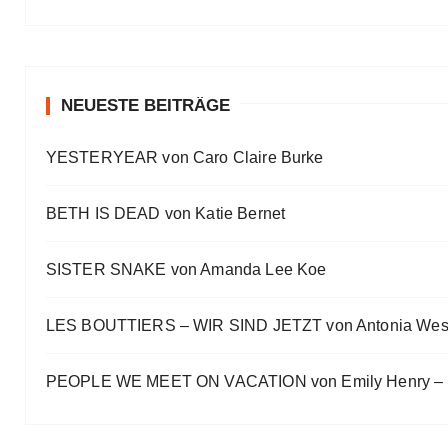
Meine Lesehighlights für Eure Wunschlisten
Eve Bernhardt
#Talk — Wattpad, Buchverfilmung und Co mit Autor 
Eve Bernhardt
NEUESTE BEITRÄGE
Ein Highlight jagt das andere
YESTERYEAR von Caro Claire Burke
Eve Bernhardt
„Die Frankfurter Buchmesse ist kein autismusfreund
BETH IS DEAD von Katie Bernet
Eve Bernhardt
SISTER SNAKE von Amanda Lee Koe
LES BOUTTIERS – WIR SIND JETZT von Antonia Wes
PEOPLE WE MEET ON VACATION von Emily Henry – B