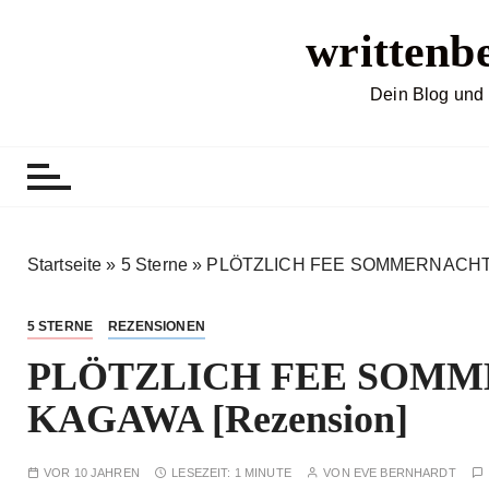
Z
writtenb
u
m
I
Dein Blog und 
n
h
a
l
t
s
Startseite
»
5 Sterne
»
PLÖTZLICH FEE SOMMERNACHT v
p
r
5 STERNE
REZENSIONEN
i
PLÖTZLICH FEE SOMME
n
g
KAGAWA [Rezension]
e
n
VOR 10 JAHREN
LESEZEIT:
1 MINUTE
VON
EVE BERNHARDT