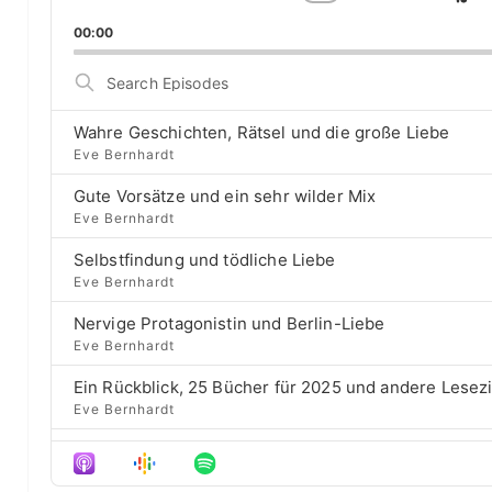
S
C
G
y
h
o
k
00:00
e
a
t
i
r
n
o
S
g
p
p
e
e
r
a
B
P
e
Wahre Geschichten, Rätsel und die große Liebe
r
a
l
v
Eve Bernhardt
c
a
i
c
h
Gute Vorsätze und ein sehr wilder Mix
y
o
E
k
b
u
Eve Bernhardt
p
a
s
w
i
Selbstfindung und tödliche Liebe
c
e
a
s
Eve Bernhardt
k
p
o
r
R
i
d
Nervige Protagonistin und Berlin-Liebe
a
s
d
e
Eve Bernhardt
t
o
s
e
d
Ein Rückblick, 25 Bücher für 2025 und andere Lesez
e
Eve Bernhardt
Der Film besser als das Buch? Sounds „⁠⁠⁠⁠⁠⁠⁠⁠⁠Wicked“
Eve Bernhardt