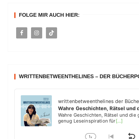
e
n
FOLGE MIR AUCH HIER:
a
c
h
:
WRITTENBETWEENTHELINES – DER BÜCHER
A
u
writtenbetweenthelines der Büch
d
Wahre Geschichten, Rätsel und 
i
Wahre Geschichten, Rätsel und die 
o
genug Leseinspiration für
[...]
P
l
1
a
x