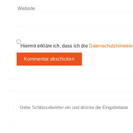
Website
Hiermit erkläre ich, dass ich die
Datenschutzhinweis
S
u
c
h