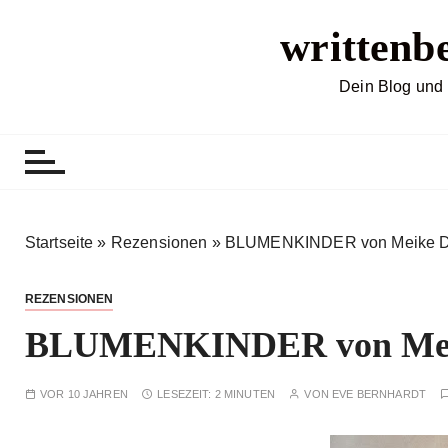
Z
writtenb
u
m
I
Dein Blog und 
n
h
a
l
t
s
Startseite
»
Rezensionen
»
BLUMENKINDER von Meike Da
p
r
REZENSIONEN
i
BLUMENKINDER von Meike
n
g
e
VOR 10 JAHREN
LESEZEIT:
2 MINUTEN
VON
EVE BERNHARDT
n