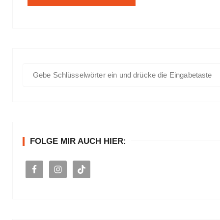
S
u
c
h
e
n
FOLGE MIR AUCH HIER:
a
c
h
: