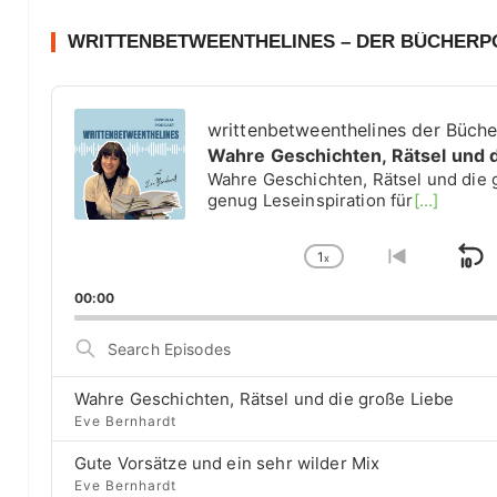
WRITTENBETWEENTHELINES – DER BÜCHER
A
u
writtenbetweenthelines der Büch
d
Wahre Geschichten, Rätsel und 
i
Wahre Geschichten, Rätsel und die 
o
genug Leseinspiration für
[...]
P
l
1
a
x
S
C
G
y
h
o
k
00:00
e
a
t
i
r
n
o
S
g
p
p
e
e
r
a
B
P
e
Wahre Geschichten, Rätsel und die große Liebe
r
a
l
v
Eve Bernhardt
c
a
i
c
h
Gute Vorsätze und ein sehr wilder Mix
y
o
E
k
b
u
Eve Bernhardt