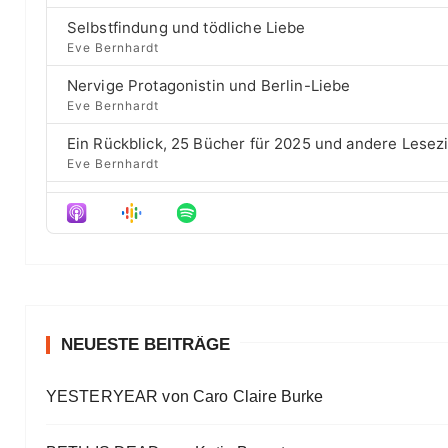
p
a
s
w
i
Selbstfindung und tödliche Liebe
c
e
a
s
Eve Bernhardt
k
p
o
r
R
i
d
Nervige Protagonistin und Berlin-Liebe
a
s
d
e
Eve Bernhardt
t
o
s
e
d
Ein Rückblick, 25 Bücher für 2025 und andere Lesez
e
Eve Bernhardt
Der Film besser als das Buch? Sounds „⁠⁠⁠⁠⁠⁠⁠⁠⁠Wicked“
Eve Bernhardt
Meine Lesehighlights für Eure Wunschlisten
Eve Bernhardt
#Talk — Wattpad, Buchverfilmung und Co mit Autor 
Eve Bernhardt
NEUESTE BEITRÄGE
Ein Highlight jagt das andere
YESTERYEAR von Caro Claire Burke
Eve Bernhardt
„Die Frankfurter Buchmesse ist kein autismusfreund