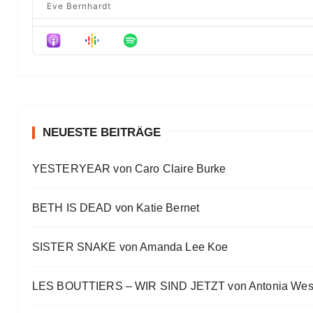
Eve Bernhardt
Der Film besser als das Buch? Sounds „⁠⁠⁠⁠⁠⁠⁠⁠⁠Wicked“
Eve Bernhardt
Meine Lesehighlights für Eure Wunschlisten
Eve Bernhardt
#Talk — Wattpad, Buchverfilmung und Co mit Autor 
Eve Bernhardt
NEUESTE BEITRÄGE
Ein Highlight jagt das andere
YESTERYEAR von Caro Claire Burke
Eve Bernhardt
„Die Frankfurter Buchmesse ist kein autismusfreund
BETH IS DEAD von Katie Bernet
Eve Bernhardt
SISTER SNAKE von Amanda Lee Koe
LES BOUTTIERS – WIR SIND JETZT von Antonia Wes