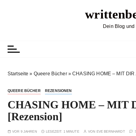
Z
writtenb
u
m
I
Dein Blog und 
n
h
a
l
t
s
Startseite
»
Queere Bücher
»
CHASING HOME – MIT DIR A
p
r
QUEERE BÜCHER
REZENSIONEN
i
CHASING HOME – MIT DI
n
g
[Rezension]
e
n
VOR 9 JAHREN
LESEZEIT:
1 MINUTE
VON
EVE BERNHARDT