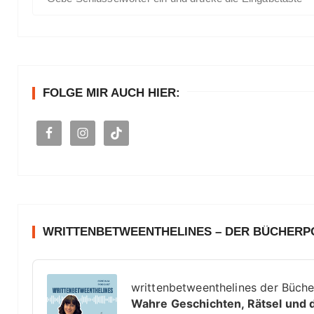
u
c
h
e
n
FOLGE MIR AUCH HIER:
a
c
h
:
WRITTENBETWEENTHELINES – DER BÜCHER
A
u
writtenbetweenthelines der Büch
d
Wahre Geschichten, Rätsel und 
i