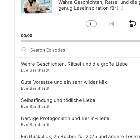
Wahre Geschichten, Rätsel und die 
o
genug Leseinspiration für
[...]
P
l
1
a
x
S
C
G
y
h
o
k
00:00
e
a
t
i
r
n
o
S
g
p
p
e
e
r
a
B
P
e
Wahre Geschichten, Rätsel und die große Liebe
r
a
l
v
Eve Bernhardt
c
a
i
c
h
Gute Vorsätze und ein sehr wilder Mix
y
o
E
k
b
u
Eve Bernhardt
p
a
s
w
i
Selbstfindung und tödliche Liebe
c
e
a
s
Eve Bernhardt
k
p
o
r
R
i
d
Nervige Protagonistin und Berlin-Liebe
a
s
d
e
Eve Bernhardt
t
o
s
e
d
Ein Rückblick, 25 Bücher für 2025 und andere Lesez
e