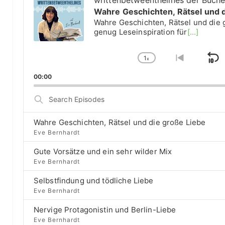
writtenbetweenthelines der Büch
d
Wahre Geschichten, Rätsel und 
i
Wahre Geschichten, Rätsel und die 
o
genug Leseinspiration für
[...]
P
l
1
a
x
S
C
G
y
h
o
k
00:00
e
a
t
i
r
n
o
S
g
p
p
e
e
r
a
B
P
e
Wahre Geschichten, Rätsel und die große Liebe
r
a
l
v
Eve Bernhardt
c
a
i
c
h
Gute Vorsätze und ein sehr wilder Mix
y
o
E
k
b
u
Eve Bernhardt
p
a
s
w
i
Selbstfindung und tödliche Liebe
c
e
a
s
Eve Bernhardt
k
p
o
r
R
i
d
Nervige Protagonistin und Berlin-Liebe
a
s
d
e
Eve Bernhardt
t
o