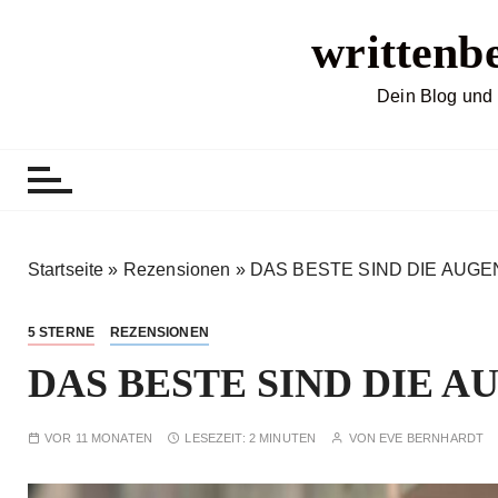
Z
writtenb
u
m
I
Dein Blog und 
n
h
a
l
t
s
Startseite
»
Rezensionen
»
DAS BESTE SIND DIE AUGEN
p
r
5 STERNE
REZENSIONEN
i
DAS BESTE SIND DIE AU
n
g
e
VOR 11 MONATEN
LESEZEIT:
2 MINUTEN
VON
EVE BERNHARDT
n