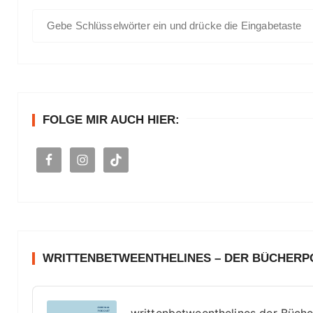
S
u
c
h
e
n
FOLGE MIR AUCH HIER:
a
c
h
:
WRITTENBETWEENTHELINES – DER BÜCHER
A
u