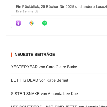
s
e
d
Ein Rückblick, 25 Bücher für 2025 und andere Lesez
e
Eve Bernhardt
Der Film besser als das Buch? Sounds „⁠⁠⁠⁠⁠⁠⁠⁠⁠Wicked“
Eve Bernhardt
Meine Lesehighlights für Eure Wunschlisten
Eve Bernhardt
#Talk — Wattpad, Buchverfilmung und Co mit Autor 
Eve Bernhardt
NEUESTE BEITRÄGE
Ein Highlight jagt das andere
YESTERYEAR von Caro Claire Burke
Eve Bernhardt
„Die Frankfurter Buchmesse ist kein autismusfreund
BETH IS DEAD von Katie Bernet
Eve Bernhardt
SISTER SNAKE von Amanda Lee Koe