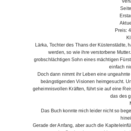
Verl
Seit
Erst
Aktu
Preis: 
Kl
Lärka, Tochter des Thans der Küstenstädte, h
werden, so wie ihre verstorbene Mutter.
grobschlächtigen Sohn eines mächtigen Fürsten
einfach ni
Doch dann nimmt ihr Leben eine ungeahnte 
beängstigenden Visionen heimgesucht. Un
geheimnisvollen Kräften, führt sie auf eine Re
das des 
Das Buch konnte mich leider nicht so begei
hine
Gerade der Anfang, aber auch die Kapiteleinf