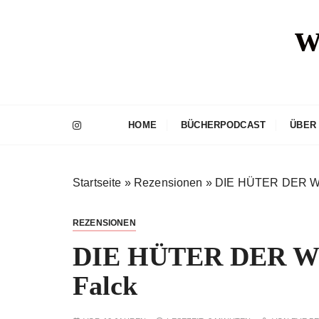
Z
w
u
m
I
n
h
a
HOME
BÜCHERPODCAST
ÜBER
l
t
s
Startseite
»
Rezensionen
»
DIE HÜTER DER WO
p
r
i
REZENSIONEN
n
DIE HÜTER DER WO
g
e
Falck
n