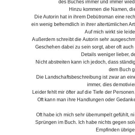
des Buches immer und immer wiede
Hinzu kommen die Namen, die 
Die Autorin hat in ihrem Debütroman eine rec
ein wenig befremdlich in ihrer altertümlichen A
Auf mich wirkt sie leid
Außerdem schreibt die Autorin sehr ausgeschmüc
Geschehen dabei zu sein sorgt, aber oft auch 
Details weniger lieber, d
Nicht abstreiten kann ich jedoch, dass ständig
dem Buch ge
Die Landschaftsbeschreibung ist zwar an eine
immer, dies demotivier
Leider fehlt mir öfter auf die Tiefe der Person
Oft kann man ihre Handlungen oder Gedanken
Oft habe ich mich sehr überrumpelt gefühlt, n
Sprüngen im Buch. Ich habe nichts gegen solch
Empfinden übrigen