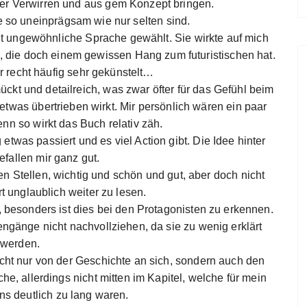
r Verwirren und aus gem Konzept bringen.
so uneinprägsam wie nur selten sind.
ht ungewöhnliche Sprache gewählt. Sie wirkte auf mich
rt, die doch einem gewissen Hang zum futuristischen hat.
er recht häufig sehr gekünstelt…
kt und detailreich, was zwar öfter für das Gefühl beim
etwas übertrieben wirkt. Mir persönlich wären ein paar
enn so wirkt das Buch relativ zäh.
 etwas passiert und es viel Action gibt. Die Idee hinter
fallen mir ganz gut.
n Stellen, wichtig und schön und gut, aber doch nicht
t unglaublich weiter zu lesen.
en, besonders ist dies bei den Protagonisten zu erkennen.
gänge nicht nachvollziehen, da sie zu wenig erklärt
werden.
icht nur von der Geschichte an sich, sondern auch den
e, allerdings nicht mitten im Kapitel, welche für mein
s deutlich zu lang waren.