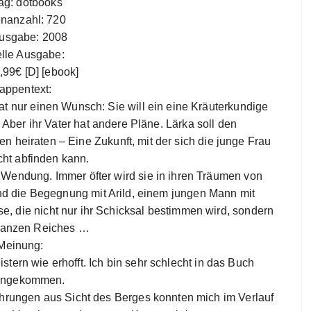
ag: dotbooks
enanzahl: 720
ausgabe: 2008
elle Ausgabe:
4,99€ [D] [ebook]
appentext:
at nur einen Wunsch: Sie will ein eine Kräuterkundige
 Aber ihr Vater hat andere Pläne. Lärka soll den
 heiraten – Eine Zukunft, mit der sich die junge Frau
cht abfinden kann.
Wendung. Immer öfter wird sie in ihren Träumen von
d die Begegnung mit Arild, einem jungen Mann mit
ise, die nicht nur ihr Schicksal bestimmen wird, sondern
ganzen Reiches …
Meinung:
stern wie erhofft. Ich bin sehr schlecht in das Buch
ingekommen.
ührungen aus Sicht des Berges konnten mich im Verlauf