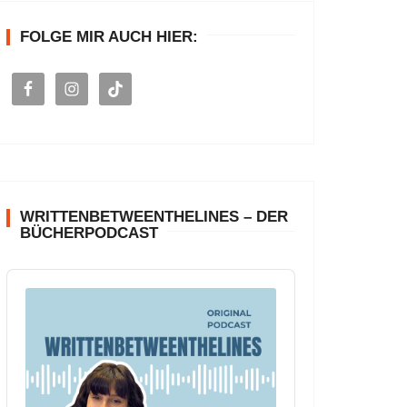
n
FOLGE MIR AUCH HIER:
a
c
h
:
WRITTENBETWEENTHELINES – DER
BÜCHERPODCAST
A
u
d
i
o
P
l
a