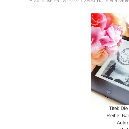
VOR 10 JAHREN
LESEZEIT:
2 MINUTEN
VON
EVE B
Titel: Di
Reihe: Ba
Autor