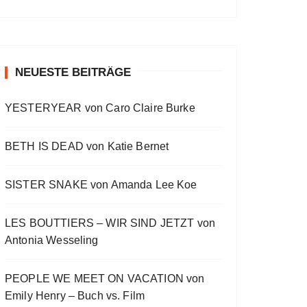
a
a
o
v
w
t
O
a
s
i
E
E
c
u
r
W
y
E
o
p
p
k
s
w
P
b
p
u
i
i
O
a
i
w
e
a
s
s
s
D
c
s
E
o
o
NEUESTE BEITRÄGE
a
r
C
k
o
p
d
d
A
r
d
R
d
i
e
e
S
a
e
YESTERYEAR von Caro Claire Burke
s
s
d
T
t
o
L
I
e
d
i
N
BETH IS DEAD von Katie Bernet
e
s
F
t
O
R
SISTER SNAKE von Amanda Lee Koe
M
A
LES BOUTTIERS – WIR SIND JETZT von
T
I
Antonia Wesseling
O
N
PEOPLE WE MEET ON VACATION von
Emily Henry – Buch vs. Film