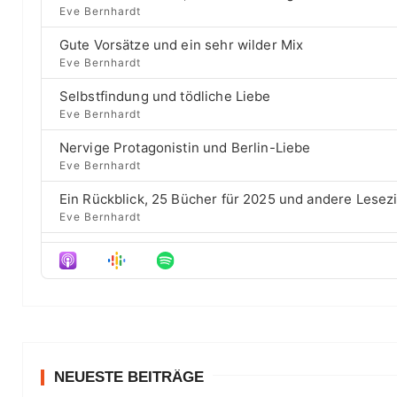
a
l
v
Eve Bernhardt
c
a
i
c
h
Gute Vorsätze und ein sehr wilder Mix
y
o
E
k
b
u
Eve Bernhardt
p
a
s
w
i
Selbstfindung und tödliche Liebe
c
e
a
s
Eve Bernhardt
k
p
o
r
R
i
d
Nervige Protagonistin und Berlin-Liebe
a
s
d
e
Eve Bernhardt
t
o
s
e
d
Ein Rückblick, 25 Bücher für 2025 und andere Lesez
e
Eve Bernhardt
Der Film besser als das Buch? Sounds „⁠⁠⁠⁠⁠⁠⁠⁠⁠Wicked“
Eve Bernhardt
Meine Lesehighlights für Eure Wunschlisten
Eve Bernhardt
#Talk — Wattpad, Buchverfilmung und Co mit Autor 
Eve Bernhardt
NEUESTE BEITRÄGE