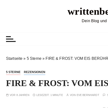
Z
writtenb
u
m
I
Dein Blog und 
n
h
a
l
t
s
Startseite
»
5 Sterne
»
FIRE & FROST: VOM EIS BERÜHRT
p
r
5 STERNE
REZENSIONEN
i
FIRE & FROST: VOM EIS 
n
g
e
VOR 8 JAHREN
LESEZEIT:
1 MINUTE
VON
EVE BERNHARDT
n