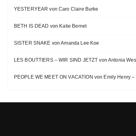
Ein Highlight jagt das andere
YESTERYEAR von Caro Claire Burke
Eve Bernhardt
„Die Frankfurter Buchmesse ist kein autismusfreund
BETH IS DEAD von Katie Bernet
Eve Bernhardt
SISTER SNAKE von Amanda Lee Koe
LES BOUTTIERS – WIR SIND JETZT von Antonia Wes
PEOPLE WE MEET ON VACATION von Emily Henry – B