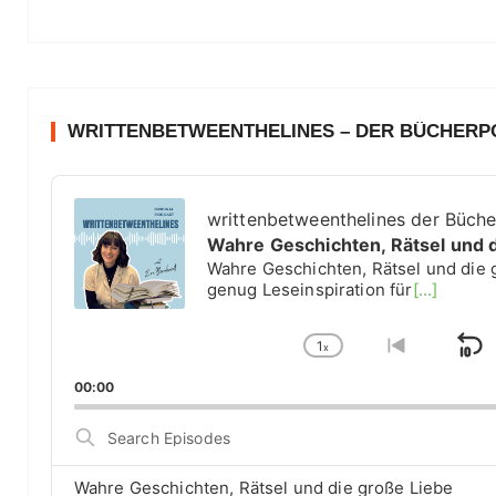
WRITTENBETWEENTHELINES – DER BÜCHER
A
u
writtenbetweenthelines der Büch
d
Wahre Geschichten, Rätsel und 
i
Wahre Geschichten, Rätsel und die 
o
genug Leseinspiration für
[...]
P
l
1
a
x
S
C
G
y
h
o
k
00:00
e
a
t
i
r
n
o
S
g
p
p
e
e
r
a
B
P
e
Wahre Geschichten, Rätsel und die große Liebe
r