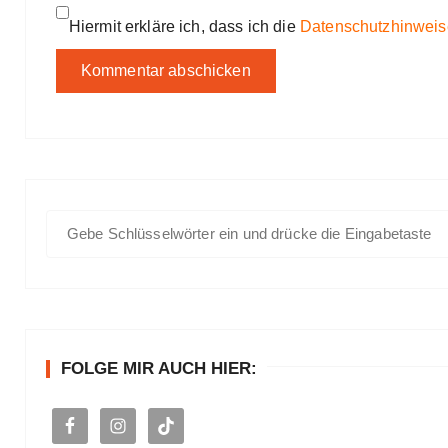
Hiermit erkläre ich, dass ich die
Datenschutzhinweis
S
u
c
h
e
n
FOLGE MIR AUCH HIER:
a
c
h
: