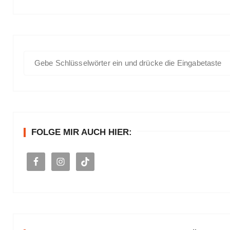
S
u
c
h
e
n
FOLGE MIR AUCH HIER:
a
c
h
: