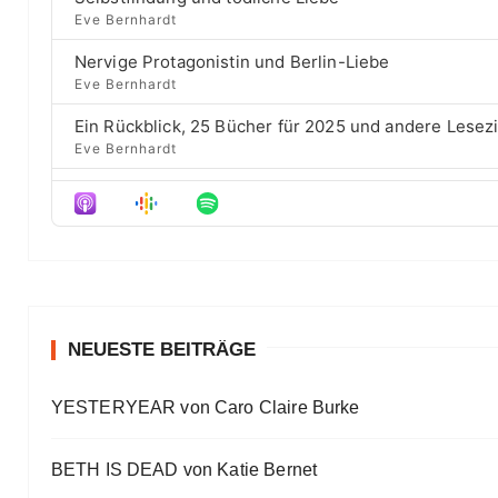
c
e
a
s
Eve Bernhardt
k
p
o
r
R
i
d
Nervige Protagonistin und Berlin-Liebe
a
s
d
e
Eve Bernhardt
t
o
s
e
d
Ein Rückblick, 25 Bücher für 2025 und andere Lesez
e
Eve Bernhardt
Der Film besser als das Buch? Sounds „⁠⁠⁠⁠⁠⁠⁠⁠⁠Wicked“
Eve Bernhardt
Meine Lesehighlights für Eure Wunschlisten
Eve Bernhardt
#Talk — Wattpad, Buchverfilmung und Co mit Autor 
Eve Bernhardt
NEUESTE BEITRÄGE
Ein Highlight jagt das andere
YESTERYEAR von Caro Claire Burke
Eve Bernhardt
„Die Frankfurter Buchmesse ist kein autismusfreund
BETH IS DEAD von Katie Bernet
Eve Bernhardt