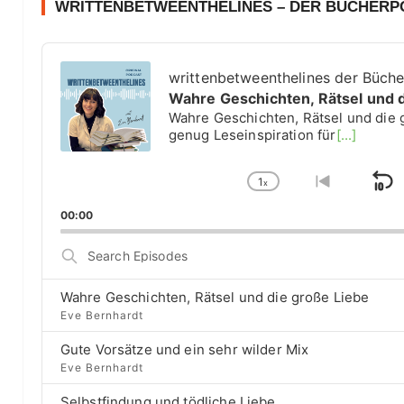
WRITTENBETWEENTHELINES – DER BÜCHER
A
u
writtenbetweenthelines der Büch
d
Wahre Geschichten, Rätsel und 
i
Wahre Geschichten, Rätsel und die 
o
genug Leseinspiration für
[...]
P
l
1
a
x
S
C
G
y
h
o
k
00:00
e
a
t
i
r
n
o
S
g
p
p
e
e
r
a
B
P
e
Wahre Geschichten, Rätsel und die große Liebe
r
a
l
v
Eve Bernhardt
c
a
i
c
h
Gute Vorsätze und ein sehr wilder Mix
y
o
E
k
b
u
Eve Bernhardt
p
a
s
w
i
Selbstfindung und tödliche Liebe