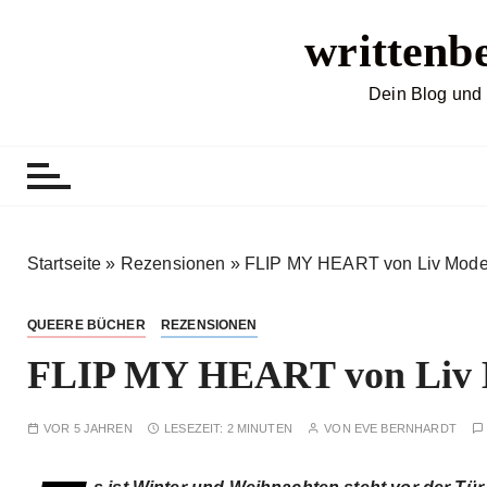
Z
writtenb
u
m
I
Dein Blog und 
n
h
a
l
t
s
Startseite
»
Rezensionen
»
FLIP MY HEART von Liv Mod
p
r
QUEERE BÜCHER
REZENSIONEN
i
FLIP MY HEART von Liv
n
g
e
VOR 5 JAHREN
LESEZEIT:
2 MINUTEN
VON
EVE BERNHARDT
n