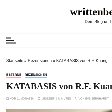
Z
writtenb
u
m
I
Dein Blog und 
n
h
a
l
t
s
Startseite
»
Rezensionen
»
KATABASIS von R.F. Kuang
p
r
5 STERNE
REZENSIONEN
i
KATABASIS von R.F. Kua
n
g
e
VOR 11 MONATEN
LESEZEIT:
3 MINUTEN
VON
EVE BERNHARDT
n