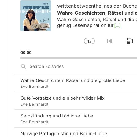
u
writtenbetweenthelines der Büch
d
Wahre Geschichten, Rätsel und 
i
Wahre Geschichten, Rätsel und die 
o
genug Leseinspiration für
[...]
P
l
1
a
x
S
C
G
y
h
o
k
00:00
e
a
t
i
r
n
o
S
g
p
p
e
e
r
a
B
P
e
Wahre Geschichten, Rätsel und die große Liebe
r
a
l
v
Eve Bernhardt
c
a
i
c
h
Gute Vorsätze und ein sehr wilder Mix
y
o
E
k
b
u
Eve Bernhardt
p
a
s
w
i
Selbstfindung und tödliche Liebe
c
e
a
s
Eve Bernhardt
k
p
o
r
R
i
d
Nervige Protagonistin und Berlin-Liebe
a
s