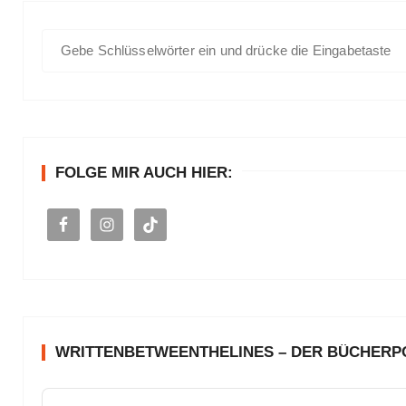
S
u
c
h
e
n
FOLGE MIR AUCH HIER:
a
c
h
:
WRITTENBETWEENTHELINES – DER BÜCHER
A