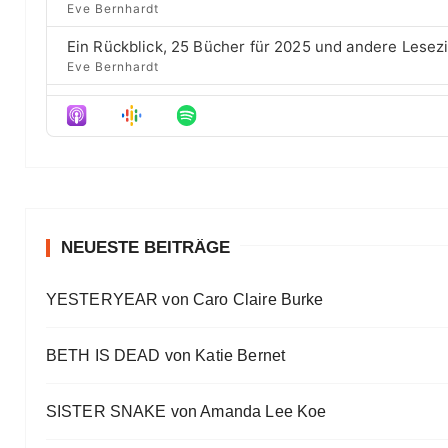
d
e
Eve Bernhardt
t
o
s
e
d
Ein Rückblick, 25 Bücher für 2025 und andere Lesez
e
Eve Bernhardt
Der Film besser als das Buch? Sounds „⁠⁠⁠⁠⁠⁠⁠⁠⁠Wicked“
Eve Bernhardt
Meine Lesehighlights für Eure Wunschlisten
Eve Bernhardt
#Talk — Wattpad, Buchverfilmung und Co mit Autor 
Eve Bernhardt
NEUESTE BEITRÄGE
Ein Highlight jagt das andere
YESTERYEAR von Caro Claire Burke
Eve Bernhardt
„Die Frankfurter Buchmesse ist kein autismusfreund
BETH IS DEAD von Katie Bernet
Eve Bernhardt
SISTER SNAKE von Amanda Lee Koe