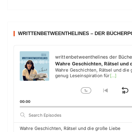
WRITTENBETWEENTHELINES – DER BÜCHER
A
u
writtenbetweenthelines der Büch
d
Wahre Geschichten, Rätsel und 
i
Wahre Geschichten, Rätsel und die 
o
genug Leseinspiration für
[...]
P
l
1
a
x
S
C
G
y
h
o
k
00:00
e
a
t
i
r
n
o
S
g
p
p
e
e
r
a
B
P
e
Wahre Geschichten, Rätsel und die große Liebe
r