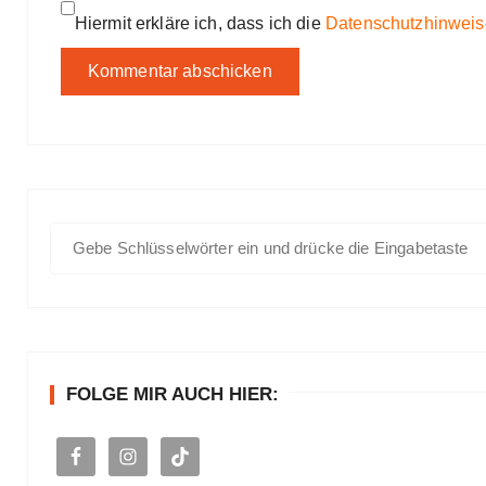
Hiermit erkläre ich, dass ich die
Datenschutzhinweis
S
u
c
h
e
n
FOLGE MIR AUCH HIER:
a
c
h
: