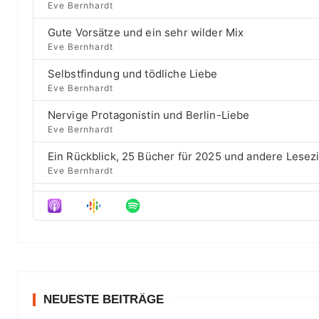
a
l
v
Eve Bernhardt
c
a
i
c
h
Gute Vorsätze und ein sehr wilder Mix
y
o
E
k
b
u
Eve Bernhardt
p
a
s
w
i
Selbstfindung und tödliche Liebe
c
e
a
s
Eve Bernhardt
k
p
o
r
R
i
d
Nervige Protagonistin und Berlin-Liebe
a
s
d
e
Eve Bernhardt
t
o
s
e
d
Ein Rückblick, 25 Bücher für 2025 und andere Lesez
e
Eve Bernhardt
Der Film besser als das Buch? Sounds „⁠⁠⁠⁠⁠⁠⁠⁠⁠Wicked“
Eve Bernhardt
Meine Lesehighlights für Eure Wunschlisten
Eve Bernhardt
#Talk — Wattpad, Buchverfilmung und Co mit Autor 
Eve Bernhardt
NEUESTE BEITRÄGE