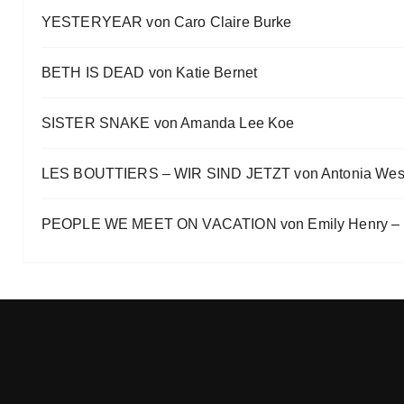
Ein Highlight jagt das andere
YESTERYEAR von Caro Claire Burke
Eve Bernhardt
„Die Frankfurter Buchmesse ist kein autismusfreund
BETH IS DEAD von Katie Bernet
Eve Bernhardt
SISTER SNAKE von Amanda Lee Koe
LES BOUTTIERS – WIR SIND JETZT von Antonia Wes
PEOPLE WE MEET ON VACATION von Emily Henry – B