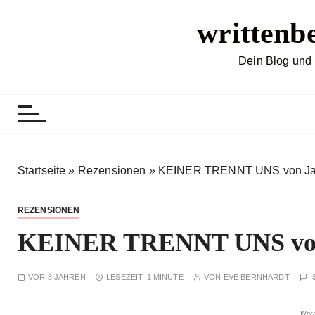
Z
writtenb
u
m
I
Dein Blog und 
n
h
a
l
t
s
Startseite
»
Rezensionen
»
KEINER TRENNT UNS von Jan
p
r
REZENSIONEN
i
KEINER TRENNT UNS von 
n
g
e
VOR 8 JAHREN
LESEZEIT:
1 MINUTE
VON
EVE BERNHARDT
n
Werb