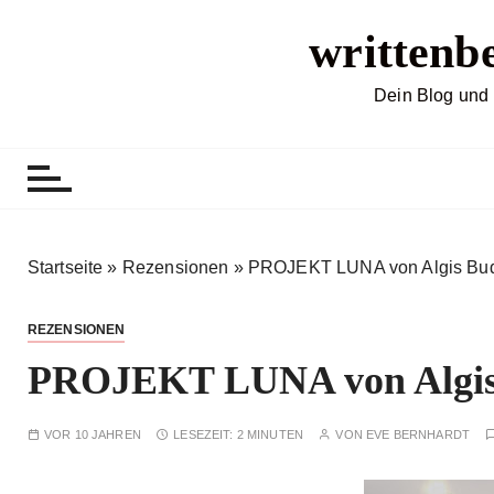
Z
writtenb
u
m
I
Dein Blog und 
n
h
a
l
t
s
Startseite
»
Rezensionen
»
PROJEKT LUNA von Algis Bud
p
r
REZENSIONEN
i
PROJEKT LUNA von Algis 
n
g
e
VOR 10 JAHREN
LESEZEIT:
2 MINUTEN
VON
EVE BERNHARDT
n