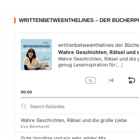
WRITTENBETWEENTHELINES – DER BÜCHER
A
u
writtenbetweenthelines der Büch
d
Wahre Geschichten, Rätsel und 
i
Wahre Geschichten, Rätsel und die 
o
genug Leseinspiration für
[...]
P
l
1
a
x
S
C
G
y
h
o
k
00:00
e
a
t
i
r
n
o
S
g
p
p
e
e
r
a
B
P
e
Wahre Geschichten, Rätsel und die große Liebe
r
a
l
v
Eve Bernhardt
c
a
i
c
h
Gute Vorsätze und ein sehr wilder Mix