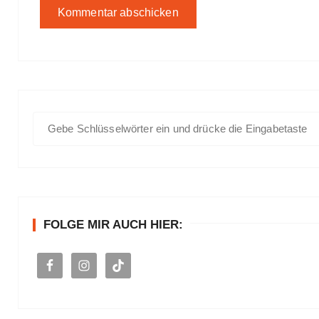
S
u
c
h
e
n
FOLGE MIR AUCH HIER:
a
c
h
: