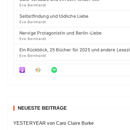
y
o
E
k
b
u
Eve Bernhardt
p
a
s
w
i
Selbstfindung und tödliche Liebe
c
e
a
s
Eve Bernhardt
k
p
o
r
R
i
d
Nervige Protagonistin und Berlin-Liebe
a
s
d
e
Eve Bernhardt
t
o
s
e
d
Ein Rückblick, 25 Bücher für 2025 und andere Lesez
e
Eve Bernhardt
Der Film besser als das Buch? Sounds „⁠⁠⁠⁠⁠⁠⁠⁠⁠Wicked“
Eve Bernhardt
Meine Lesehighlights für Eure Wunschlisten
Eve Bernhardt
#Talk — Wattpad, Buchverfilmung und Co mit Autor 
Eve Bernhardt
NEUESTE BEITRÄGE
Ein Highlight jagt das andere
YESTERYEAR von Caro Claire Burke
Eve Bernhardt