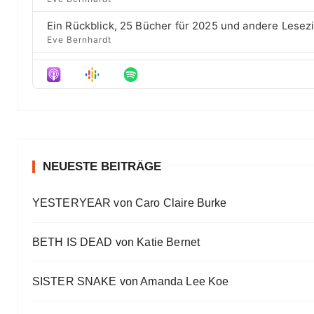
e
t
o
s
e
d
Ein Rückblick, 25 Bücher für 2025 und andere Lesez
e
Eve Bernhardt
Der Film besser als das Buch? Sounds „⁠⁠⁠⁠⁠⁠⁠⁠⁠Wicked“
Eve Bernhardt
Meine Lesehighlights für Eure Wunschlisten
Eve Bernhardt
#Talk — Wattpad, Buchverfilmung und Co mit Autor 
Eve Bernhardt
NEUESTE BEITRÄGE
Ein Highlight jagt das andere
YESTERYEAR von Caro Claire Burke
Eve Bernhardt
„Die Frankfurter Buchmesse ist kein autismusfreund
BETH IS DEAD von Katie Bernet
Eve Bernhardt
SISTER SNAKE von Amanda Lee Koe