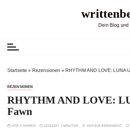
Z
writtenb
u
m
I
Dein Blog und 
n
h
a
l
t
s
Startseite
»
Rezensionen
»
RHYTHM AND LOVE: LUNA UN
p
r
REZENSIONEN
i
RHYTHM AND LOVE: LUN
n
g
Fawn
e
n
VOR 8 JAHREN
LESEZEIT:
2 MINUTEN
VON
EVE BERNHARDT