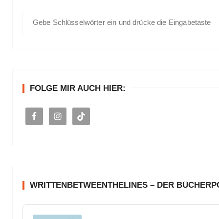
S
u
c
h
e
n
FOLGE MIR AUCH HIER:
a
c
h
:
WRITTENBETWEENTHELINES – DER BÜCHER
A