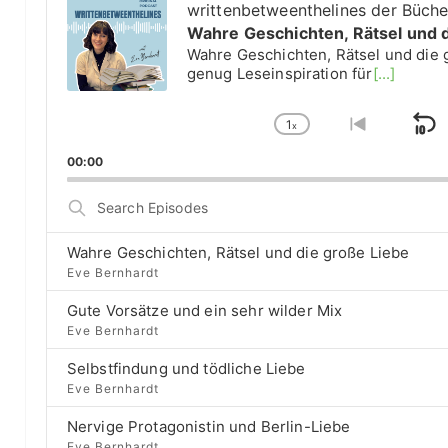
u
writtenbetweenthelines der Büch
d
Wahre Geschichten, Rätsel und 
i
Wahre Geschichten, Rätsel und die 
o
genug Leseinspiration für
[...]
P
l
1
a
x
S
C
G
y
h
o
k
00:00
e
a
t
i
r
n
o
S
g
p
p
e
e
r
a
B
P
e
Wahre Geschichten, Rätsel und die große Liebe
r
a
l
v
Eve Bernhardt
c
a
i
c
h
Gute Vorsätze und ein sehr wilder Mix
y
o
E
k
b
u
Eve Bernhardt
p
a
s
w
i
Selbstfindung und tödliche Liebe
c
e
a
s
Eve Bernhardt
k
p
o
r
R
i
d
Nervige Protagonistin und Berlin-Liebe
a
s
d
Eve Bernhardt