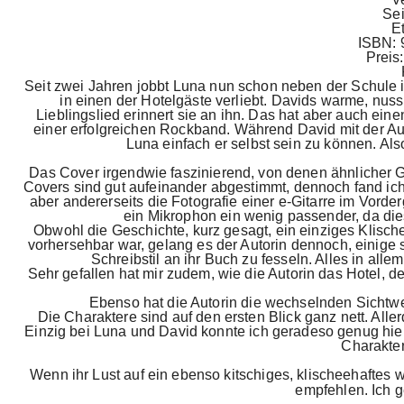
Sei
Et
ISBN: 
Preis:
Seit zwei Jahren jobbt Luna nun schon neben der Schule i
in einen der Hotelgäste verliebt. Davids warme, nus
Lieblingslied erinnert sie an ihn. Das hat aber auch ein
einer erfolgreichen Rockband. Während David mit der A
Luna einfach er selbst sein zu können. Als
Das Cover irgendwie faszinierend, von denen ähnlicher G
Covers sind gut aufeinander abgestimmt, dennoch fand ich 
aber andererseits die Fotografie einer e-Gitarre im Vorder
ein Mikrophon ein wenig passender, da diese
Obwohl die Geschichte, kurz gesagt, ein einziges Klische
vorhersehbar war, gelang es der Autorin dennoch, eini
Schreibstil an ihr Buch zu fesseln. Alles in all
Sehr gefallen hat mir zudem, wie die Autorin das Hotel, d
Ebenso hat die Autorin die wechselnden Sichtw
Die Charaktere sind auf den ersten Blick ganz nett. Alle
Einzig bei Luna und David konnte ich geradeso genug hie
Charakte
Wenn ihr Lust auf ein ebenso kitschiges, klischeehaftes 
empfehlen. Ich 