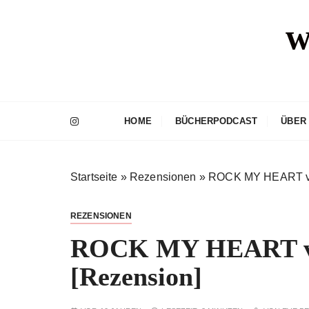
Z
w
u
m
I
n
h
a
HOME
BÜCHERPODCAST
ÜBER
l
t
s
Startseite
»
Rezensionen
»
ROCK MY HEART vo
p
r
i
REZENSIONEN
n
ROCK MY HEART vo
g
e
[Rezension]
n