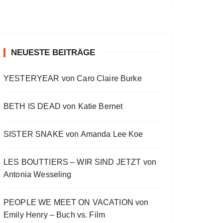
a
a
o
v
w
t
O
a
s
i
E
E
c
u
r
W
y
E
o
p
p
k
s
w
P
b
p
u
i
i
O
a
i
w
e
a
s
s
s
D
c
s
E
o
o
NEUESTE BEITRÄGE
a
r
C
k
o
p
d
d
A
r
d
R
d
i
e
e
S
a
e
YESTERYEAR von Caro Claire Burke
s
s
d
T
t
o
L
I
e
d
i
N
BETH IS DEAD von Katie Bernet
e
s
F
t
O
R
SISTER SNAKE von Amanda Lee Koe
M
A
LES BOUTTIERS – WIR SIND JETZT von
T
I
Antonia Wesseling
O
N
PEOPLE WE MEET ON VACATION von
Emily Henry – Buch vs. Film