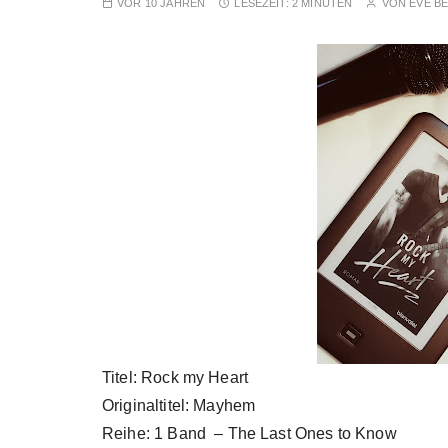
VOR 10 JAHREN
LESEZEIT:
2 MINUTEN
VON
EVE B
Titel: Rock my Heart
Originaltitel: Mayhem
Reihe: 1 Band – The Last Ones to Know