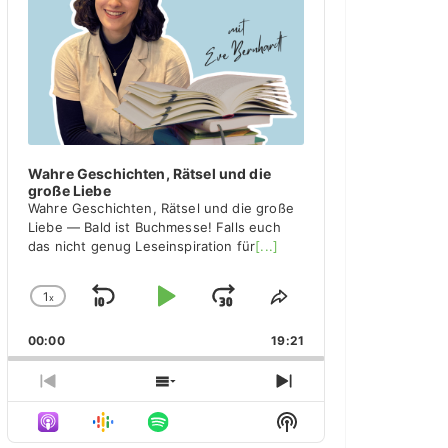
y
e
r
Wahre Geschichten, Rätsel und die
große Liebe
Wahre Geschichten, Rätsel und die große
Liebe — Bald ist Buchmesse! Falls euch
das nicht genug Leseinspiration für
[...]
1
x
S
P
J
C
S
h
h
k
l
u
00:00
a
19:21
a
i
a
m
n
r
g
e
p
y
p
P
S
N
e
T
r
h
e
B
P
F
S
P
h
e
o
x
H
l
i