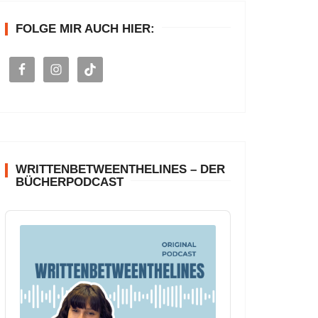
n
FOLGE MIR AUCH HIER:
a
c
h
:
WRITTENBETWEENTHELINES – DER
BÜCHERPODCAST
A
u
d
i
o
P
l
a