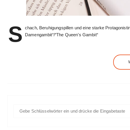
S
chach, Beruhigungspillen und eine starke Protagonist
Damengambit“/“The Queen’s Gambit“
S
u
c
h