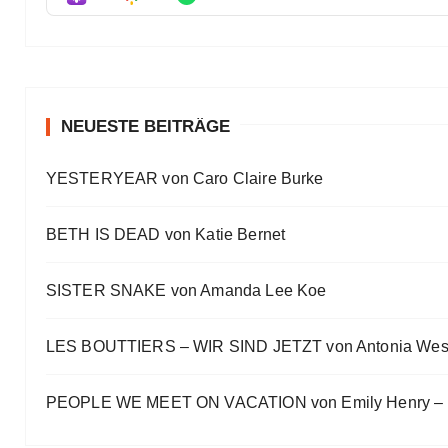
Eve Bernhardt
Meine Lesehighlights für Eure Wunschlisten
Eve Bernhardt
#Talk — Wattpad, Buchverfilmung und Co mit Autor 
Eve Bernhardt
NEUESTE BEITRÄGE
Ein Highlight jagt das andere
YESTERYEAR von Caro Claire Burke
Eve Bernhardt
„Die Frankfurter Buchmesse ist kein autismusfreund
BETH IS DEAD von Katie Bernet
Eve Bernhardt
SISTER SNAKE von Amanda Lee Koe
LES BOUTTIERS – WIR SIND JETZT von Antonia Wes
PEOPLE WE MEET ON VACATION von Emily Henry – B