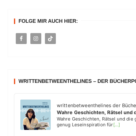
e
n
FOLGE MIR AUCH HIER:
a
c
h
:
WRITTENBETWEENTHELINES – DER BÜCHER
A
u
writtenbetweenthelines der Büch
d
Wahre Geschichten, Rätsel und 
i
Wahre Geschichten, Rätsel und die 
o
genug Leseinspiration für
[...]
P
l