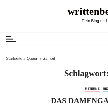
Z
writtenb
u
m
I
Dein Blog und 
n
h
a
l
t
s
Startseite
»
Queen’s Gambit
p
r
Schlagwort
i
n
g
5 STERNE
RE
e
DAS DAMENGAMB
n