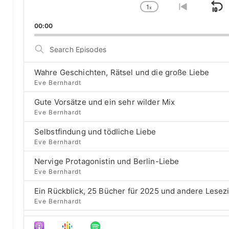
1
a
x
S
C
G
y
h
o
k
00:00
e
a
t
i
r
n
o
S
g
p
p
e
e
r
a
B
P
e
Wahre Geschichten, Rätsel und die große Liebe
r
a
l
v
Eve Bernhardt
c
a
i
c
h
Gute Vorsätze und ein sehr wilder Mix
y
o
E
k
b
u
Eve Bernhardt
p
a
s
w
i
Selbstfindung und tödliche Liebe
c
e
a
s
Eve Bernhardt
k
p
o
r
R
i
d
Nervige Protagonistin und Berlin-Liebe
a
s
d
e
Eve Bernhardt
t
o
s
e
d
Ein Rückblick, 25 Bücher für 2025 und andere Lesez
e
Eve Bernhardt
Der Film besser als das Buch? Sounds „⁠⁠⁠⁠⁠⁠⁠⁠⁠Wicked“