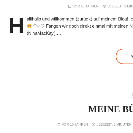
VOR 10 JAHREN
LESEZEIT:
2 MI
H
allihallo und willkommen (zurück) auf meinem Blog! Ic
♡♤♡ Fangen wir doch direkt einmal mit meinen N
(NinaMacKay),…
MEINE B
VOR 10 JAHREN
LESEZEIT:
2 MINUTEN