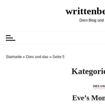
Z
writtenb
u
m
I
Dein Blog und 
n
h
a
l
t
s
Startseite
»
Dies und das
»
Seite 5
p
r
Kategori
i
n
g
DIES U
e
Eve’s Mon
n