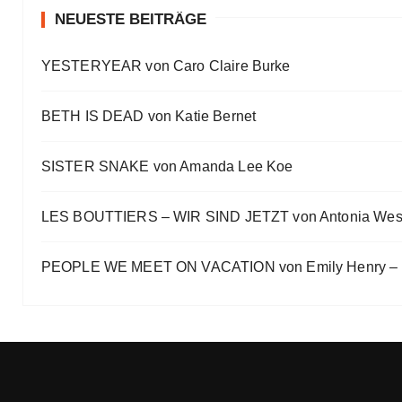
Eve Bernhardt
NEUESTE BEITRÄGE
Ein Highlight jagt das andere
YESTERYEAR von Caro Claire Burke
Eve Bernhardt
„Die Frankfurter Buchmesse ist kein autismusfreund
BETH IS DEAD von Katie Bernet
Eve Bernhardt
SISTER SNAKE von Amanda Lee Koe
LES BOUTTIERS – WIR SIND JETZT von Antonia Wes
PEOPLE WE MEET ON VACATION von Emily Henry – B