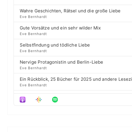
p
e
e
r
e
a
B
P
e
Wahre Geschichten, Rätsel und die große Liebe
r
i
a
l
v
Eve Bernhardt
c
a
i
c
h
t
Gute Vorsätze und ein sehr wilder Mix
y
o
E
k
b
u
Eve Bernhardt
r
p
a
s
w
i
Selbstfindung und tödliche Liebe
c
e
ä
a
s
Eve Bernhardt
k
p
o
g
r
R
i
d
Nervige Protagonistin und Berlin-Liebe
a
s
d
e
e
Eve Bernhardt
t
o
s
e
d
Ein Rückblick, 25 Bücher für 2025 und andere Lesez
e
Eve Bernhardt
Der Film besser als das Buch? Sounds „⁠⁠⁠⁠⁠⁠⁠⁠⁠Wicked“
Eve Bernhardt
Meine Lesehighlights für Eure Wunschlisten
Eve Bernhardt
#Talk — Wattpad, Buchverfilmung und Co mit Autor 