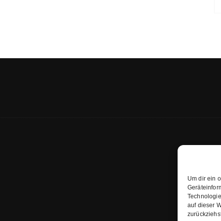
Um dir ein 
Geräteinfor
Technologie
auf dieser W
zurückziehs