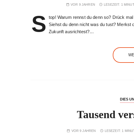
VOR 9 JAHREN
LESEZEIT:
1 MINU
S
top! Warum rennst du denn so? Drück mal
Siehst du denn nicht was du tust? Merkst d
Zukunft ausrichtest?…
WE
DIES U
Tausend ver
VOR 9 JAHREN
LESEZEIT:
1 MINU