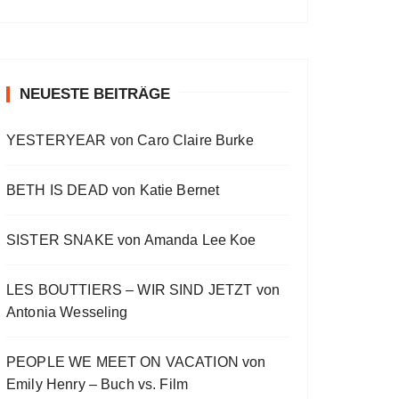
a
a
o
v
w
t
O
a
s
i
E
E
c
u
r
W
y
E
o
p
p
k
s
w
P
b
p
u
i
i
O
a
i
w
e
a
s
s
s
D
c
s
E
o
o
NEUESTE BEITRÄGE
a
r
C
k
o
p
d
d
A
r
d
R
d
i
e
e
S
a
e
YESTERYEAR von Caro Claire Burke
s
s
d
T
t
o
L
I
e
d
i
N
BETH IS DEAD von Katie Bernet
e
s
F
t
O
R
SISTER SNAKE von Amanda Lee Koe
M
A
LES BOUTTIERS – WIR SIND JETZT von
T
I
Antonia Wesseling
O
N
PEOPLE WE MEET ON VACATION von
Emily Henry – Buch vs. Film