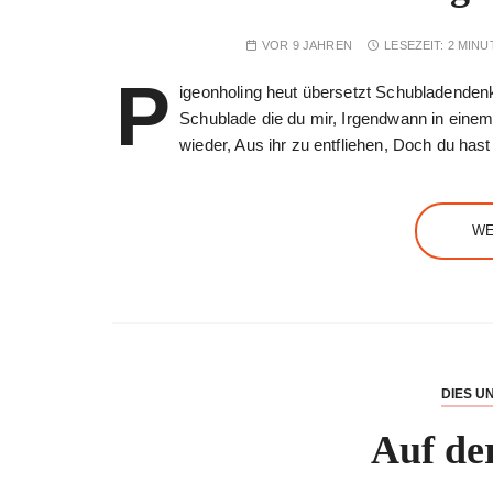
VOR 9 JAHREN
LESEZEIT:
2 MINU
P
igeonholing heut übersetzt Schubladende
Schublade die du mir, Irgendwann in eine
wieder, Aus ihr zu entfliehen, Doch du has
WE
DIES U
Auf de