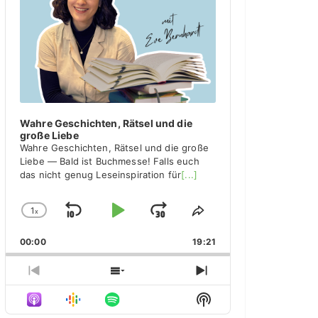
y
e
r
Wahre Geschichten, Rätsel und die
große Liebe
Wahre Geschichten, Rätsel und die große
Liebe — Bald ist Buchmesse! Falls euch
das nicht genug Leseinspiration für
[...]
1
x
S
P
J
C
S
h
h
k
l
u
00:00
a
19:21
a
i
a
m
n
r
g
e
p
y
p
P
S
N
e
T
r
h
e
B
P
F
S
P
h
e
o
x
H
l
i