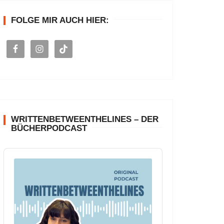
n
FOLGE MIR AUCH HIER:
a
c
h
:
WRITTENBETWEENTHELINES – DER
BÜCHERPODCAST
A
u
d
i
o
P
l
a