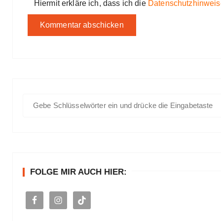
Hiermit erkläre ich, dass ich die
Datenschutzhinweis
S
u
c
h
e
n
FOLGE MIR AUCH HIER:
a
c
h
: