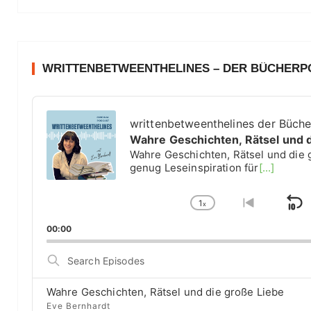
WRITTENBETWEENTHELINES – DER BÜCHER
A
u
writtenbetweenthelines der Büch
d
Wahre Geschichten, Rätsel und 
i
Wahre Geschichten, Rätsel und die 
o
genug Leseinspiration für
[...]
P
l
1
a
x
S
C
G
y
h
o
k
00:00
e
a
t
i
r
n
o
S
g
p
p
e
e
r
a
B
P
e
Wahre Geschichten, Rätsel und die große Liebe
r
a
l
v
Eve Bernhardt