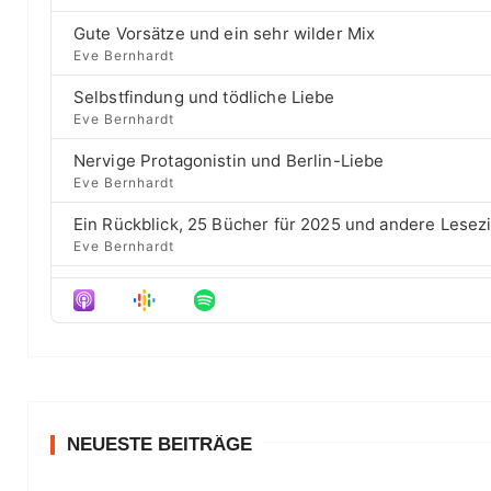
c
a
i
c
h
Gute Vorsätze und ein sehr wilder Mix
y
o
E
k
b
u
Eve Bernhardt
p
a
s
w
i
Selbstfindung und tödliche Liebe
c
e
a
s
Eve Bernhardt
k
p
o
r
R
i
d
Nervige Protagonistin und Berlin-Liebe
a
s
d
e
Eve Bernhardt
t
o
s
e
d
Ein Rückblick, 25 Bücher für 2025 und andere Lesez
e
Eve Bernhardt
Der Film besser als das Buch? Sounds „⁠⁠⁠⁠⁠⁠⁠⁠⁠Wicked“
Eve Bernhardt
Meine Lesehighlights für Eure Wunschlisten
Eve Bernhardt
#Talk — Wattpad, Buchverfilmung und Co mit Autor 
Eve Bernhardt
NEUESTE BEITRÄGE
Ein Highlight jagt das andere