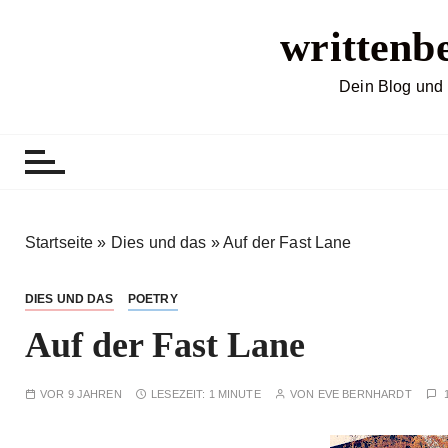
Z
writtenb
u
m
I
Dein Blog und 
n
h
a
l
t
s
Startseite
»
Dies und das
»
Auf der Fast Lane
p
r
DIES UND DAS
POETRY
i
Auf der Fast Lane
n
g
e
VOR 9 JAHREN
LESEZEIT:
1 MINUTE
VON
EVE BERNHARDT
n