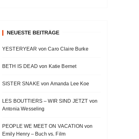
a
a
o
v
w
t
O
a
s
i
E
E
c
u
r
W
y
E
o
p
p
k
s
w
P
b
p
u
i
i
O
a
i
w
e
a
s
s
s
D
c
s
E
o
o
NEUESTE BEITRÄGE
a
r
C
k
o
p
d
d
A
r
d
R
d
i
e
e
S
a
e
YESTERYEAR von Caro Claire Burke
s
s
d
T
t
o
L
I
e
d
i
N
BETH IS DEAD von Katie Bernet
e
s
F
t
O
R
SISTER SNAKE von Amanda Lee Koe
M
A
LES BOUTTIERS – WIR SIND JETZT von
T
I
Antonia Wesseling
O
N
PEOPLE WE MEET ON VACATION von
Emily Henry – Buch vs. Film