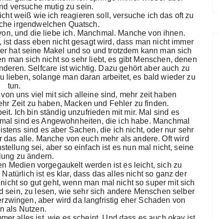
nd versuche mutig zu sein.
cht weiß wie ich reagieren soll, versuche ich das oft zu
che irgendwelchen Quatsch.
on, und die liebe ich. Manchmal. Manche von ihnen.
 ist dass eben nicht gesagt wird, dass man nicht immer
jeder hat seine Makel und so und trotzdem kann man sich
en man sich nicht so sehr liebt, es gibt Menschen, denen
anderen. Selfcare ist wichtig. Dazu gehört aber auch zu
 zu lieben, solange man daran arbeitet, es bald wieder zu
tun.
 von uns viel mit sich alleine sind, mehr zeit haben
hr Zeit zu haben, Macken und Fehler zu finden.
beit. Ich bin ständig unzufrieden mit mir. Mal sind es
, mal sind es Angewohnheiten, die ich habe. Manchmal
istens sind es aber Sachen, die ich nicht, oder nur sehr
 das alle. Manche von euch mehr als andere. Oft wird
tellung sei, aber so einfach ist es nun mal nicht, seine
lung zu ändern.
en Medien vorgegaukelt werden ist es leicht, sich zu
 Natürlich ist es klar, dass das alles nicht so ganz der
nicht so gut geht, wenn man mal nicht so super mit sich
d sein, zu lesen, wie sehr sich andere Menschen selber
rzwingen, aber wird da langfristig eher Schaden von
n als Nutzen.
mer alles ist, wie es scheint. Und dass es auch okay ist,