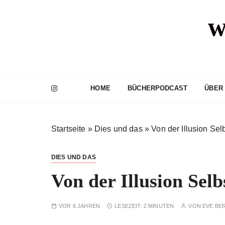
Z
w
u
m
I
n
h
a
HOME
BÜCHERPODCAST
ÜBER
l
t
s
Startseite
»
Dies und das
»
Von der Illusion Sel
p
r
i
DIES UND DAS
n
Von der Illusion Selb
g
e
n
VOR 6 JAHREN
LESEZEIT:
2 MINUTEN
VON
EVE BE