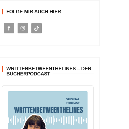
n
FOLGE MIR AUCH HIER:
a
c
h
:
WRITTENBETWEENTHELINES – DER
BÜCHERPODCAST
A
u
d
i
o
P
l
a