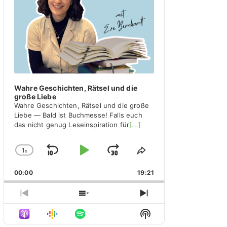
y
e
r
Wahre Geschichten, Rätsel und die
große Liebe
Wahre Geschichten, Rätsel und die große
Liebe — Bald ist Buchmesse! Falls euch
das nicht genug Leseinspiration für
[...]
1
x
S
P
J
C
S
h
h
k
l
u
00:00
a
19:21
a
i
a
m
n
r
g
e
p
y
p
P
S
N
e
T
r
h
e
B
P
F
S
P
h
e
o
x
H
l
i