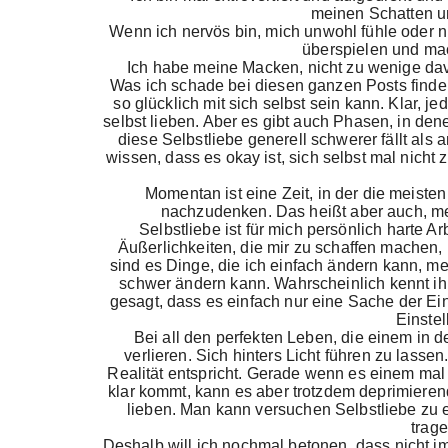
meinen Schatten u
Wenn ich nervös bin, mich unwohl fühle oder ni
überspielen und ma
Ich habe meine Macken, nicht zu wenige dav
Was ich schade bei diesen ganzen Posts finde,
so glücklich mit sich selbst sein kann. Klar, 
selbst lieben. Aber es gibt auch Phasen, in den
diese Selbstliebe generell schwerer fällt als 
wissen, dass es okay ist, sich selbst mal nicht
Momentan ist eine Zeit, in der die meisten
nachzudenken. Das heißt aber auch, me
Selbstliebe ist für mich persönlich harte Ar
Äußerlichkeiten, die mir zu schaffen machen
sind es Dinge, die ich einfach ändern kann, me
schwer ändern kann. Wahrscheinlich kennt ihr
gesagt, dass es einfach nur eine Sache der Eins
Einstel
Bei all den perfekten Leben, die einem in d
verlieren. Sich hinters Licht führen zu lassen.
Realität entspricht. Gerade wenn es einem mal 
klar kommt, kann es aber trotzdem deprimieren
lieben. Man kann versuchen Selbstliebe zu e
trage
Deshalb will ich nochmal betonen, dass nicht im