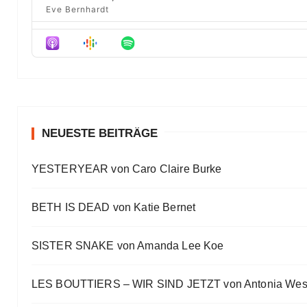
e
Eve Bernhardt
Der Film besser als das Buch? Sounds „⁠⁠⁠⁠⁠⁠⁠⁠⁠Wicked“
Eve Bernhardt
Meine Lesehighlights für Eure Wunschlisten
Eve Bernhardt
#Talk — Wattpad, Buchverfilmung und Co mit Autor 
Eve Bernhardt
NEUESTE BEITRÄGE
Ein Highlight jagt das andere
YESTERYEAR von Caro Claire Burke
Eve Bernhardt
„Die Frankfurter Buchmesse ist kein autismusfreund
BETH IS DEAD von Katie Bernet
Eve Bernhardt
SISTER SNAKE von Amanda Lee Koe
LES BOUTTIERS – WIR SIND JETZT von Antonia Wes