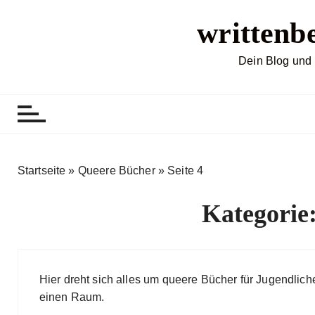
Z
writtenb
u
m
I
Dein Blog und 
n
h
a
l
t
s
Startseite
»
Queere Bücher
»
Seite 4
p
r
Kategorie
i
n
g
e
Hier dreht sich alles um queere Bücher für Jugend
n
einen Raum.