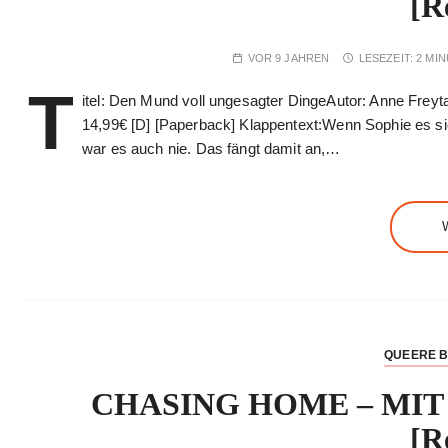
[R
VOR 9 JAHREN
LESEZEIT:
2 MI
T
itel: Den Mund voll ungesagter DingeAutor: Anne Freyt
14,99€ [D] [Paperback] Klappentext:Wenn Sophie es sic
war es auch nie. Das fängt damit an,…
QUEERE 
CHASING HOME – MIT D
[R