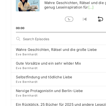
i
Wahre Geschichten, Rätsel und die 
g
o
genug Leseinspiration für
[...]
P
d
l
1
e
a
x
S
C
G
y
h
o
k
r
00:00
e
a
t
i
r
n
o
S
B
g
p
p
e
e
r
e
a
B
P
e
Wahre Geschichten, Rätsel und die große Liebe
r
i
a
l
v
Eve Bernhardt
c
a
i
c
h
t
Gute Vorsätze und ein sehr wilder Mix
y
o
E
k
b
u
Eve Bernhardt
r
p
a
s
w
i
Selbstfindung und tödliche Liebe
c
e
ä
a
s
Eve Bernhardt
k
p
o
g
r
R
i
d
Nervige Protagonistin und Berlin-Liebe
a
s
d
e
e
Eve Bernhardt
t
o
s
e
d
Ein Rückblick, 25 Bücher für 2025 und andere Lesez