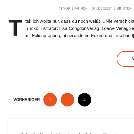
VOR 9 JAHREN
LESEZEIT:
2 MINUTEN
T
itel: Ich wollte nur, dass du noch weißt …Nie verschick
TrunkoIllustrator: Lisa CongdonVerlag: Loewe VerlagSe
mit Folienprägung, abgerundeten Ecken und Leseband
S
VORHERIGER
1
…
4
e
i
t
S