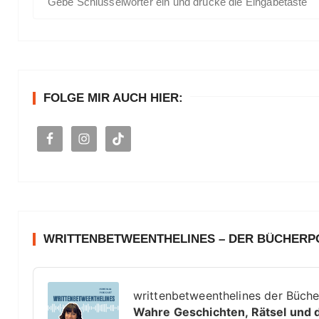
e
u
n
c
h
n
e
u
n
FOLGE MIR AUCH HIER:
a
m
c
m
h
e
:
r
i
e
WRITTENBETWEENTHELINES – DER BÜCHER
r
A
u
u
writtenbetweenthelines der Büch
n
d
Wahre Geschichten, Rätsel und 