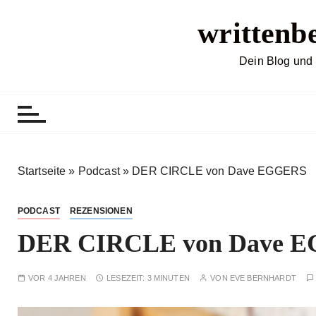
Z
writtenb
u
m
I
Dein Blog und 
n
h
a
l
t
s
Startseite
»
Podcast
»
DER CIRCLE von Dave EGGERS
p
r
PODCAST
REZENSIONEN
i
DER CIRCLE von Dave 
n
g
e
VOR 4 JAHREN
LESEZEIT:
3 MINUTEN
VON
EVE BERNHARDT
n