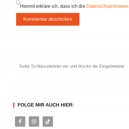
Hiermit erkläre ich, dass ich die
Datenschutzhinweis
S
u
c
h
e
n
FOLGE MIR AUCH HIER:
a
c
h
: