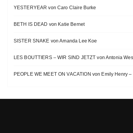
Ein Highlight jagt das andere
YESTERYEAR von Caro Claire Burke
Eve Bernhardt
„Die Frankfurter Buchmesse ist kein autismusfreund
BETH IS DEAD von Katie Bernet
Eve Bernhardt
SISTER SNAKE von Amanda Lee Koe
LES BOUTTIERS – WIR SIND JETZT von Antonia Wes
PEOPLE WE MEET ON VACATION von Emily Henry – B