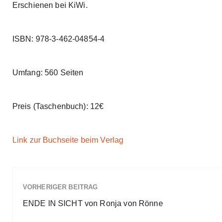
k
Erschienen bei KiWi.
b
a
w
c
a
k
ISBN: 978-3-462-04854-4
r
R
a
d
t
Umfang: 560 Seiten
e
Preis (Taschenbuch): 12€
Link zur Buchseite beim Verlag
VORHERIGER BEITRAG
ENDE IN SICHT von Ronja von Rönne