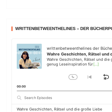
WRITTENBETWEENTHELINES – DER BÜCHER
A
u
writtenbetweenthelines der Büch
d
Wahre Geschichten, Rätsel und 
i
Wahre Geschichten, Rätsel und die 
o
genug Leseinspiration für
[...]
P
l
1
a
x
S
C
G
y
h
o
k
00:00
e
a
t
i
r
n
o
S
g
p
p
e
e
r
a
B
P
e
Wahre Geschichten, Rätsel und die große Liebe
r