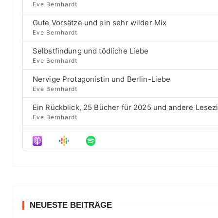
a
l
v
Eve Bernhardt
c
a
i
c
h
Gute Vorsätze und ein sehr wilder Mix
y
o
E
k
b
u
Eve Bernhardt
p
a
s
w
i
Selbstfindung und tödliche Liebe
c
e
a
s
Eve Bernhardt
k
p
o
r
R
i
d
Nervige Protagonistin und Berlin-Liebe
a
s
d
e
Eve Bernhardt
t
o
s
e
d
Ein Rückblick, 25 Bücher für 2025 und andere Lesez
e
Eve Bernhardt
Der Film besser als das Buch? Sounds „⁠⁠⁠⁠⁠⁠⁠⁠⁠Wicked“
Eve Bernhardt
Meine Lesehighlights für Eure Wunschlisten
Eve Bernhardt
#Talk — Wattpad, Buchverfilmung und Co mit Autor 
Eve Bernhardt
NEUESTE BEITRÄGE