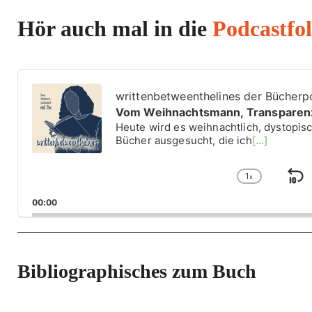
Hör auch mal in die
Podcastfo
A
u
writtenbetweenthelines der Bücherp
d
Vom Weihnachtsmann, Transparenz 
i
Heute wird es weihnachtlich, dystopisc
o
Bücher ausgesucht, die ich
[...]
P
l
1
a
x
S
C
y
h
k
00:00
e
a
i
r
n
g
p
e
B
P
Bibliographisches zum Buch
a
l
a
c
y