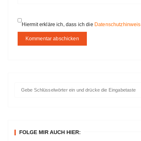
Hiermit erkläre ich, dass ich die
Datenschutzhinweis
S
u
c
h
e
n
FOLGE MIR AUCH HIER:
a