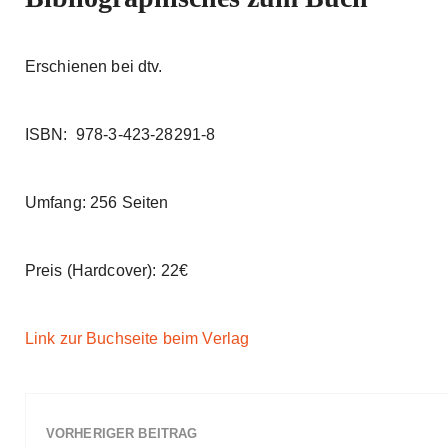
e
B
P
a
l
Erschienen bei dtv.
a
c
y
k
b
a
w
ISBN: 978-3-423-28291-8
c
a
k
r
R
Umfang: 256 Seiten
a
d
t
e
Preis (Hardcover): 22€
Link zur Buchseite beim Verlag
VORHERIGER BEITRAG