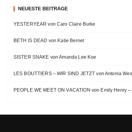
#Talk — Wattpad, Buchverfilmung und Co mit Autor 
Eve Bernhardt
NEUESTE BEITRÄGE
Ein Highlight jagt das andere
YESTERYEAR von Caro Claire Burke
Eve Bernhardt
„Die Frankfurter Buchmesse ist kein autismusfreund
BETH IS DEAD von Katie Bernet
Eve Bernhardt
SISTER SNAKE von Amanda Lee Koe
LES BOUTTIERS – WIR SIND JETZT von Antonia Wes
PEOPLE WE MEET ON VACATION von Emily Henry – B