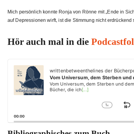
Mich persönlich konnte Ronja von Rönne mit „Ende in Sic
auf Depressionen wirft, ist die Stimmung nicht erdrückend s
Hör auch mal in die
Podcastfo
A
u
writtenbetweenthelines der Bücherp
d
Vom Universum, dem Sterben und 
i
Vom Universum, dem Sterben und dem 
o
Bücher, die ich
[...]
P
l
1
a
x
S
C
y
h
k
00:00
e
a
i
r
n
g
Bibliographisches zum Buch
p