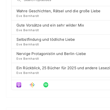
g
p
p
e
e
r
a
B
P
e
Wahre Geschichten, Rätsel und die große Liebe
r
a
l
v
Eve Bernhardt
c
a
i
c
h
Gute Vorsätze und ein sehr wilder Mix
y
o
E
k
b
u
Eve Bernhardt
p
a
s
w
i
Selbstfindung und tödliche Liebe
c
e
a
s
Eve Bernhardt
k
p
o
r
R
i
d
Nervige Protagonistin und Berlin-Liebe
a
s
d
e
Eve Bernhardt
t
o
s
e
d
Ein Rückblick, 25 Bücher für 2025 und andere Lesez
e
Eve Bernhardt
Der Film besser als das Buch? Sounds „⁠⁠⁠⁠⁠⁠⁠⁠⁠Wicked“
Eve Bernhardt
Meine Lesehighlights für Eure Wunschlisten
Eve Bernhardt