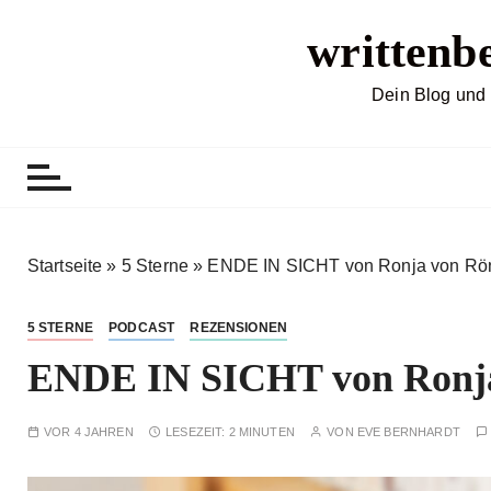
Z
writtenb
u
m
I
Dein Blog und 
n
h
a
l
t
s
Startseite
»
5 Sterne
»
ENDE IN SICHT von Ronja von Rö
p
r
5 STERNE
PODCAST
REZENSIONEN
i
ENDE IN SICHT von Ronj
n
g
e
VOR 4 JAHREN
LESEZEIT:
2 MINUTEN
VON
EVE BERNHARDT
n