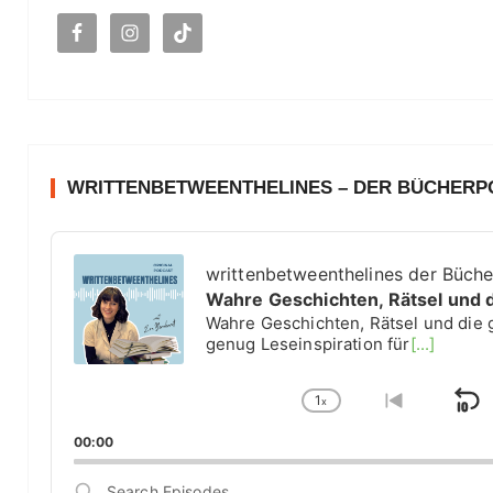
c
h
:
WRITTENBETWEENTHELINES – DER BÜCHER
A
u
writtenbetweenthelines der Büch
d
Wahre Geschichten, Rätsel und 
i
Wahre Geschichten, Rätsel und die 
o
genug Leseinspiration für
[...]
P
l
1
a
x
S
C
G
y
h
o
k
00:00
e
a
t
i
r
n
o
S