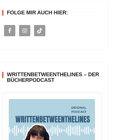
n
FOLGE MIR AUCH HIER:
a
c
h
:
WRITTENBETWEENTHELINES – DER
BÜCHERPODCAST
A
u
d
i
o
P
l
a