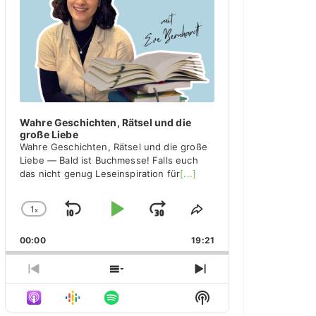
y
e
r
Wahre Geschichten, Rätsel und die
große Liebe
Wahre Geschichten, Rätsel und die große
Liebe — Bald ist Buchmesse! Falls euch
das nicht genug Leseinspiration für
[...]
1
x
S
P
J
C
S
h
h
k
l
u
00:00
a
19:21
a
i
a
m
n
r
g
e
p
y
p
P
S
N
e
T
r
h
e
B
P
F
S
P
h
e
o
x
H
l
i