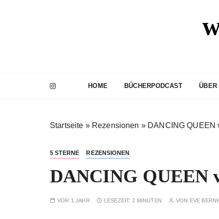
Z
w
u
m
I
n
h
a
HOME
BÜCHERPODCAST
ÜBER
l
t
s
Startseite
»
Rezensionen
»
DANCING QUEEN vo
p
r
i
5 STERNE
REZENSIONEN
n
DANCING QUEEN vo
g
e
n
VOR 1 JAHR
LESEZEIT:
2 MINUTEN
VON
EVE BERN