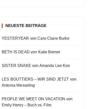
a
a
o
v
w
t
O
a
s
i
E
E
c
u
r
W
y
E
o
p
p
k
s
w
P
b
p
u
i
i
O
a
i
w
e
a
s
s
s
D
c
s
E
o
o
NEUESTE BEITRÄGE
a
r
C
k
o
p
d
d
A
r
d
R
d
i
e
e
S
a
e
YESTERYEAR von Caro Claire Burke
s
s
d
T
t
o
L
I
e
d
i
N
BETH IS DEAD von Katie Bernet
e
s
F
t
O
R
SISTER SNAKE von Amanda Lee Koe
M
A
LES BOUTTIERS – WIR SIND JETZT von
T
I
Antonia Wesseling
O
N
PEOPLE WE MEET ON VACATION von
Emily Henry – Buch vs. Film