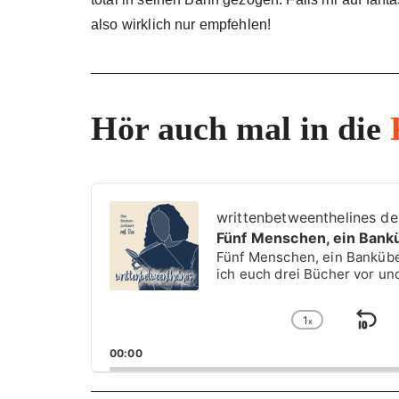
also wirklich nur empfehlen!
Hör auch mal in die
A
u
writtenbetweenthelines d
d
Fünf Menschen, ein Bankü
i
Fünf Menschen, ein Banküberf
o
ich euch drei Bücher vor un
P
l
1
a
x
S
C
y
h
k
00:00
e
a
i
r
n
g