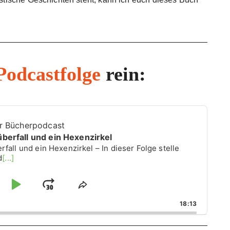
Podcastfolge
rein:
er Bücherpodcast
berfall und ein Hexenzirkel
all und ein Hexenzirkel – In dieser Folge stelle
d
[...]
P
J
S
h
l
u
18:13
a
a
m
r
e