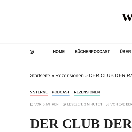
Z
w
u
m
I
n
h
a
HOME
BÜCHERPODCAST
ÜBER
l
t
s
Startseite
»
Rezensionen
»
DER CLUB DER 
p
r
i
5 STERNE
PODCAST
REZENSIONEN
n
VOR 5 JAHREN
LESEZEIT:
2 MINUTEN
VON
EVE BE
g
e
DER CLUB DER
n