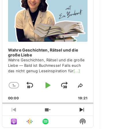
y
e
r
Wahre Geschichten, Rätsel und die
große Liebe
Wahre Geschichten, Rätsel und die große
Liebe — Bald ist Buchmesse! Falls euch
das nicht genug Leseinspiration für
[...]
1
x
S
P
J
C
S
h
h
k
l
u
00:00
a
19:21
a
i
a
m
n
r
g
e
p
y
p
P
S
N
e
T
r
h
e
B
P
F
S
P
h
e
o
x
H
l
i