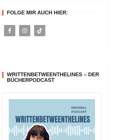
n
FOLGE MIR AUCH HIER:
a
c
h
:
WRITTENBETWEENTHELINES – DER
BÜCHERPODCAST
A
u
d
i
o
P
l
a