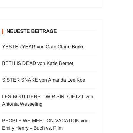
a
a
o
v
w
t
O
a
s
i
E
E
c
u
r
W
y
E
o
p
p
k
s
w
P
b
p
u
i
i
O
a
i
w
e
a
s
s
s
D
c
s
E
o
o
NEUESTE BEITRÄGE
a
r
C
k
o
p
d
d
A
r
d
R
d
i
e
e
S
a
e
YESTERYEAR von Caro Claire Burke
s
s
d
T
t
o
L
I
e
d
i
N
BETH IS DEAD von Katie Bernet
e
s
F
t
O
R
SISTER SNAKE von Amanda Lee Koe
M
A
LES BOUTTIERS – WIR SIND JETZT von
T
I
Antonia Wesseling
O
N
PEOPLE WE MEET ON VACATION von
Emily Henry – Buch vs. Film