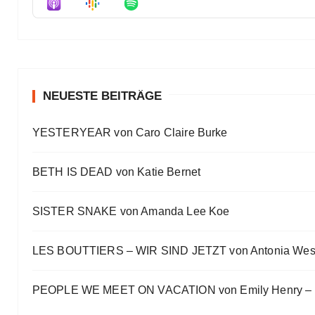
Eve Bernhardt
Meine Lesehighlights für Eure Wunschlisten
Eve Bernhardt
#Talk — Wattpad, Buchverfilmung und Co mit Autor 
Eve Bernhardt
NEUESTE BEITRÄGE
Ein Highlight jagt das andere
YESTERYEAR von Caro Claire Burke
Eve Bernhardt
„Die Frankfurter Buchmesse ist kein autismusfreund
BETH IS DEAD von Katie Bernet
Eve Bernhardt
SISTER SNAKE von Amanda Lee Koe
LES BOUTTIERS – WIR SIND JETZT von Antonia Wes
PEOPLE WE MEET ON VACATION von Emily Henry – B