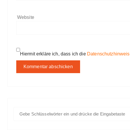
Website
Hiermit erkläre ich, dass ich die
Datenschutzhinweis
S
u
c