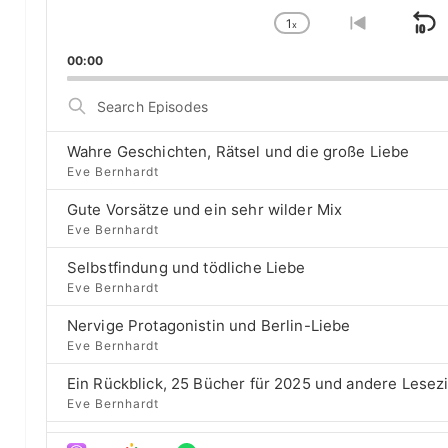
l
1
a
x
S
C
G
y
h
o
k
00:00
e
a
t
i
r
n
o
S
g
p
p
e
e
r
a
B
P
e
Wahre Geschichten, Rätsel und die große Liebe
r
a
l
v
Eve Bernhardt
c
a
i
c
h
Gute Vorsätze und ein sehr wilder Mix
y
o
E
k
b
u
Eve Bernhardt
p
a
s
w
i
Selbstfindung und tödliche Liebe
c
e
a
s
Eve Bernhardt
k
p
o
r
R
i
d
Nervige Protagonistin und Berlin-Liebe
a
s
d
e
Eve Bernhardt
t
o
s
e
d
Ein Rückblick, 25 Bücher für 2025 und andere Lesez
e
Eve Bernhardt
Der Film besser als das Buch? Sounds „⁠⁠⁠⁠⁠⁠⁠⁠⁠Wicked“