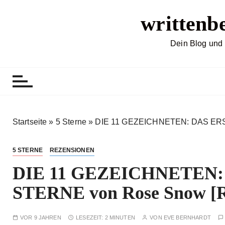
Z
writtenb
u
m
I
Dein Blog und 
n
h
a
l
t
s
Startseite
»
5 Sterne
»
DIE 11 GEZEICHNETEN: DAS ERS
p
r
5 STERNE
REZENSIONEN
i
DIE 11 GEZEICHNETEN
n
g
STERNE von Rose Snow [R
e
n
VOR 9 JAHREN
LESEZEIT:
2 MINUTEN
VON
EVE BERNHARDT