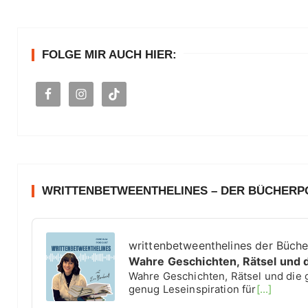
h
e
n
FOLGE MIR AUCH HIER:
a
c
h
:
WRITTENBETWEENTHELINES – DER BÜCHER
A
u
writtenbetweenthelines der Büch
d
Wahre Geschichten, Rätsel und 
i
Wahre Geschichten, Rätsel und die 
o
genug Leseinspiration für
[...]
P