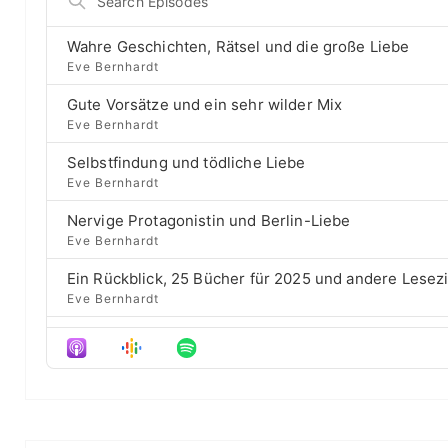
g
p
p
e
e
r
a
B
P
e
Wahre Geschichten, Rätsel und die große Liebe
r
a
l
v
Eve Bernhardt
c
a
i
c
h
Gute Vorsätze und ein sehr wilder Mix
y
o
E
k
b
u
Eve Bernhardt
p
a
s
w
i
Selbstfindung und tödliche Liebe
c
e
a
s
Eve Bernhardt
k
p
o
r
R
i
d
Nervige Protagonistin und Berlin-Liebe
a
s
d
e
Eve Bernhardt
t
o
s
e
d
Ein Rückblick, 25 Bücher für 2025 und andere Lesez
e
Eve Bernhardt
Der Film besser als das Buch? Sounds „⁠⁠⁠⁠⁠⁠⁠⁠⁠Wicked“
Eve Bernhardt
Meine Lesehighlights für Eure Wunschlisten
Eve Bernhardt