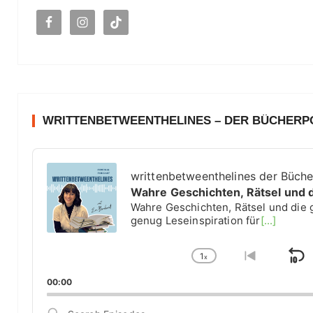
c
h
:
WRITTENBETWEENTHELINES – DER BÜCHER
A
u
writtenbetweenthelines der Büch
d
Wahre Geschichten, Rätsel und 
i
Wahre Geschichten, Rätsel und die 
o
genug Leseinspiration für
[...]
P
l
1
a
x
S
C
G
y
h
o
k
00:00
e
a
t
i
r
n
o
S