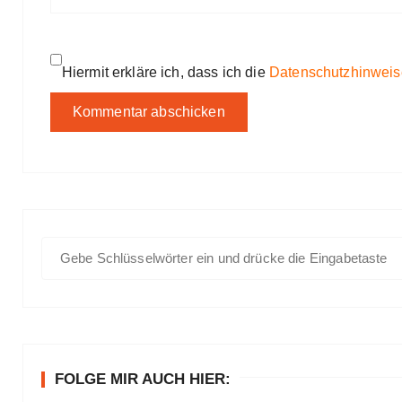
Hiermit erkläre ich, dass ich die
Datenschutzhinweis
S
u
c
h
e
n
FOLGE MIR AUCH HIER:
a