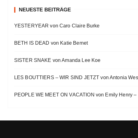
#Talk — Wattpad, Buchverfilmung und Co mit Autor 
Eve Bernhardt
NEUESTE BEITRÄGE
Ein Highlight jagt das andere
YESTERYEAR von Caro Claire Burke
Eve Bernhardt
„Die Frankfurter Buchmesse ist kein autismusfreund
BETH IS DEAD von Katie Bernet
Eve Bernhardt
SISTER SNAKE von Amanda Lee Koe
LES BOUTTIERS – WIR SIND JETZT von Antonia Wes
PEOPLE WE MEET ON VACATION von Emily Henry – B