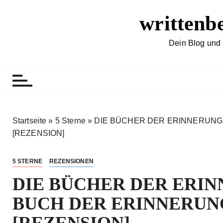
Z
writtenb
u
m
I
Dein Blog und 
n
h
a
l
t
s
Startseite
»
5 Sterne
»
DIE BÜCHER DER ERINNERUNG
p
[REZENSION]
r
i
5 STERNE
REZENSIONEN
n
DIE BÜCHER DER ERIN
g
e
BUCH DER ERINNERUN
n