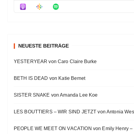
Der Film besser als das Buch? Sounds „⁠⁠⁠⁠⁠⁠⁠⁠⁠Wicked“
Eve Bernhardt
Meine Lesehighlights für Eure Wunschlisten
Eve Bernhardt
#Talk — Wattpad, Buchverfilmung und Co mit Autor 
Eve Bernhardt
NEUESTE BEITRÄGE
Ein Highlight jagt das andere
YESTERYEAR von Caro Claire Burke
Eve Bernhardt
„Die Frankfurter Buchmesse ist kein autismusfreund
BETH IS DEAD von Katie Bernet
Eve Bernhardt
SISTER SNAKE von Amanda Lee Koe
LES BOUTTIERS – WIR SIND JETZT von Antonia Wes
PEOPLE WE MEET ON VACATION von Emily Henry – B