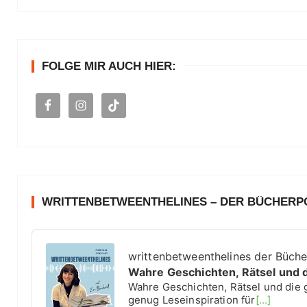
h
e
n
FOLGE MIR AUCH HIER:
a
c
h
:
WRITTENBETWEENTHELINES – DER BÜCHER
A
u
writtenbetweenthelines der Büch
d
Wahre Geschichten, Rätsel und 
i
Wahre Geschichten, Rätsel und die 
o
genug Leseinspiration für
[...]