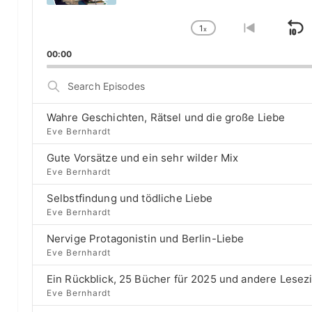
P
l
1
a
x
S
C
G
y
h
o
k
00:00
e
a
t
i
r
n
o
S
g
p
p
e
e
r
a
B
P
e
Wahre Geschichten, Rätsel und die große Liebe
r
a
l
v
Eve Bernhardt
c
a
i
c
h
Gute Vorsätze und ein sehr wilder Mix
y
o
E
k
b
u
Eve Bernhardt
p
a
s
w
i
Selbstfindung und tödliche Liebe
c
e
a
s
Eve Bernhardt
k
p
o
r
R
i
d
Nervige Protagonistin und Berlin-Liebe
a
s
d
e
Eve Bernhardt
t
o
s
e
d
Ein Rückblick, 25 Bücher für 2025 und andere Lesez
e
Eve Bernhardt