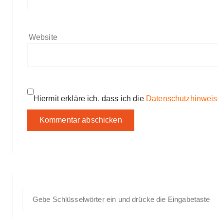
Website
Hiermit erkläre ich, dass ich die
Datenschutzhinweis
S
u
c