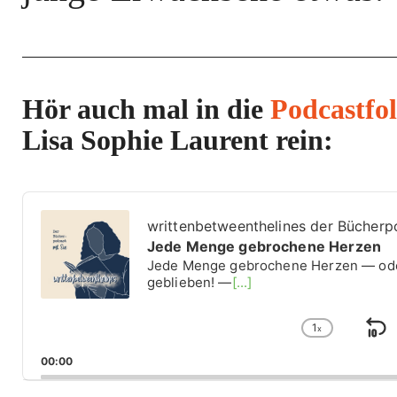
Hör auch mal in die
Podcastfo
Lisa Sophie Laurent rein:
A
u
writtenbetweenthelines der Bücherp
d
Jede Menge gebrochene Herzen
i
Jede Menge gebrochene Herzen — oder 
o
geblieben! —
[...]
P
l
1
a
x
S
C
y
h
k
00:00
e
a
i
r
n