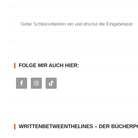
S
u
c
h
e
n
FOLGE MIR AUCH HIER:
a
c
h
:
WRITTENBETWEENTHELINES – DER BÜCHER