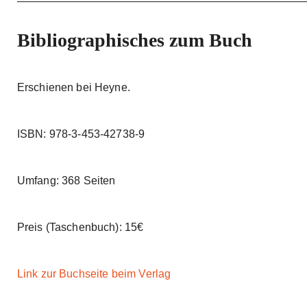
g
p
e
B
P
Bibliographisches zum Buch
a
l
a
c
y
k
Erschienen bei Heyne.
b
a
w
c
a
k
ISBN: 978-3-453-42738-9
r
R
a
d
t
Umfang: 368 Seiten
e
Preis (Taschenbuch): 15€
Link zur Buchseite beim Verlag