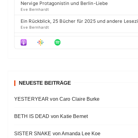
r
d
Nervige Protagonistin und Berlin-Liebe
a
s
d
e
Eve Bernhardt
t
o
s
e
d
Ein Rückblick, 25 Bücher für 2025 und andere Lesez
e
Eve Bernhardt
Der Film besser als das Buch? Sounds „⁠⁠⁠⁠⁠⁠⁠⁠⁠Wicked“
Eve Bernhardt
Meine Lesehighlights für Eure Wunschlisten
Eve Bernhardt
#Talk — Wattpad, Buchverfilmung und Co mit Autor 
Eve Bernhardt
NEUESTE BEITRÄGE
Ein Highlight jagt das andere
YESTERYEAR von Caro Claire Burke
Eve Bernhardt
„Die Frankfurter Buchmesse ist kein autismusfreund
BETH IS DEAD von Katie Bernet
Eve Bernhardt
SISTER SNAKE von Amanda Lee Koe