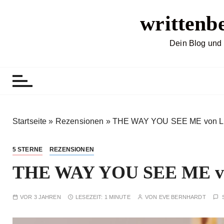
Z
writtenb
u
m
I
Dein Blog und 
n
h
a
l
t
s
Startseite
»
Rezensionen
»
THE WAY YOU SEE ME von Lis
p
r
5 STERNE
REZENSIONEN
i
THE WAY YOU SEE ME von
n
g
e
VOR 3 JAHREN
LESEZEIT:
1 MINUTE
VON
EVE BERNHARDT
n