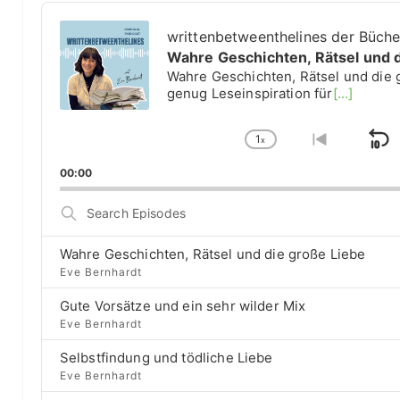
A
u
writtenbetweenthelines der Büch
d
Wahre Geschichten, Rätsel und 
i
Wahre Geschichten, Rätsel und die 
o
genug Leseinspiration für
[...]
P
l
1
a
x
S
C
G
y
h
o
k
00:00
e
a
t
i
r
n
o
S
g
p
p
e
e
r
a
B
P
e
Wahre Geschichten, Rätsel und die große Liebe
r
a
l
v
Eve Bernhardt
c
a
i
c
h
Gute Vorsätze und ein sehr wilder Mix
y
o
E
k
b
u
Eve Bernhardt
p
a
s
w
i
Selbstfindung und tödliche Liebe
c
e
a
s
Eve Bernhardt
k
p
o
R
i