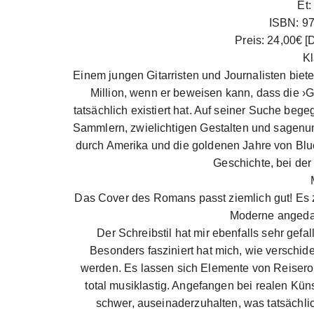
Et:
ISBN: 9
Preis: 24,00€ 
Kl
Einem jungen Gitarristen und Journalisten biete
Million, wenn er beweisen kann, dass die ›Gi
tatsächlich existiert hat. Auf seiner Suche beg
Sammlern, zwielichtigen Gestalten und sagenu
durch Amerika und die goldenen Jahre von Blue
Geschichte, bei der 
Das Cover des Romans passt ziemlich gut! Es ze
Moderne angedac
Der Schreibstil hat mir ebenfalls sehr gefa
Besonders fasziniert hat mich, wie verschi
werden. Es lassen sich Elemente von Reisero
total musiklastig. Angefangen bei realen Künst
schwer, auseinaderzuhalten, was tatsächli