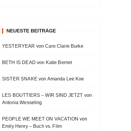
a
a
o
v
w
t
O
a
s
i
E
E
c
u
r
W
y
E
o
p
p
k
s
w
P
b
p
u
i
i
O
a
i
w
e
a
s
s
s
D
c
s
E
o
o
NEUESTE BEITRÄGE
a
r
C
k
o
p
d
d
A
r
d
R
d
i
e
e
S
a
e
YESTERYEAR von Caro Claire Burke
s
s
d
T
t
o
L
I
e
d
i
N
BETH IS DEAD von Katie Bernet
e
s
F
t
O
R
SISTER SNAKE von Amanda Lee Koe
M
A
LES BOUTTIERS – WIR SIND JETZT von
T
I
Antonia Wesseling
O
N
PEOPLE WE MEET ON VACATION von
Emily Henry – Buch vs. Film