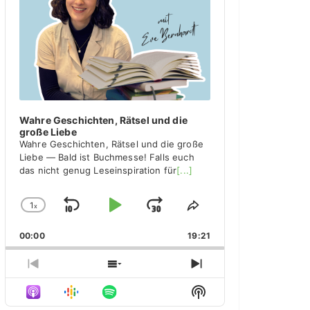
y
e
r
Wahre Geschichten, Rätsel und die
große Liebe
Wahre Geschichten, Rätsel und die große
Liebe — Bald ist Buchmesse! Falls euch
das nicht genug Leseinspiration für
[...]
1
x
S
P
J
C
S
h
h
k
l
u
00:00
a
19:21
a
i
a
m
n
r
g
e
p
y
p
P
S
N
e
T
r
h
e
B
P
F
S
P
h
e
o
x
H
l
i