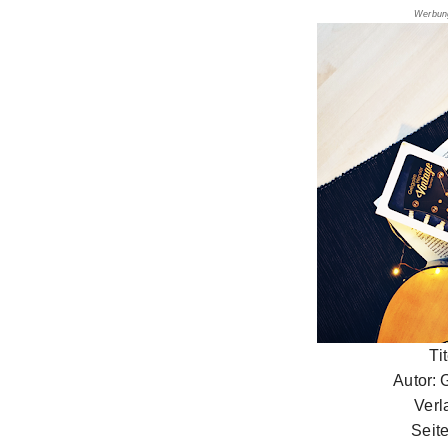
Werbun
Ti
Autor: 
Verl
Seit