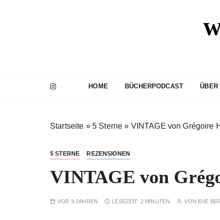
Z
w
u
m
I
n
h
a
HOME
BÜCHERPODCAST
ÜBER
l
t
s
Startseite
»
5 Sterne
»
VINTAGE von Grégoire H
p
r
i
5 STERNE
REZENSIONEN
n
VINTAGE von Grégoi
g
e
n
VOR 9 JAHREN
LESEZEIT:
2 MINUTEN
VON
EVE BE