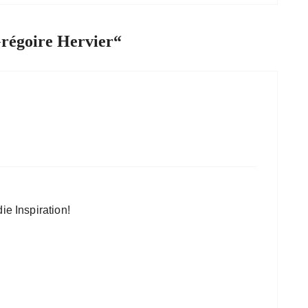
égoire Hervier
“
ie Inspiration!