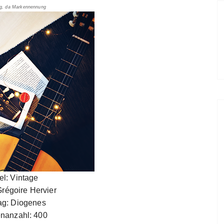
g, da Markennennung
tel: Vintage
Grégoire Hervier
ag: Diogenes
enanzahl: 400