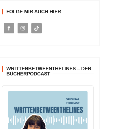
n
FOLGE MIR AUCH HIER:
a
c
h
:
WRITTENBETWEENTHELINES – DER
BÜCHERPODCAST
A
u
d
i
o
P
l
a