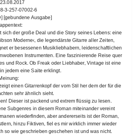
 23.08.2017
78-3-257-07002-6
[D] [gebundene Ausgabe]
appentext:
t sich der große Deal und die Story seines Lebens: eine
bson Moderne‹, die legendärste Gitarre aller Zeiten,
egnet er besessenen Musikliebhabern, leidenschaftlichen
mwobenen Instrumenten. Eine faszinierende Reise quer
s und Rock. Ob Freak oder Liebhaber, Vintage ist eine
in jedem eine Saite erklingt.
Meinung:
igt einen Gitarrenkopf der vom Stil her dem der für die
hten sehr ähnlich sieht.
llen! Dieser ist packend und extrem flüssig zu lesen.
dene Subgenres in diesem Roman miteinander vereint
manen wiederfinden, aber andererseits ist der Roman,
lern, hinzu Fiktiven, fiel es mir wirklich immer wieder
ch so wie geschrieben geschehen ist und was nicht.