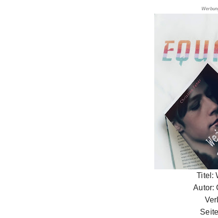
Werbun
Titel:
Autor:
Ver
Seit