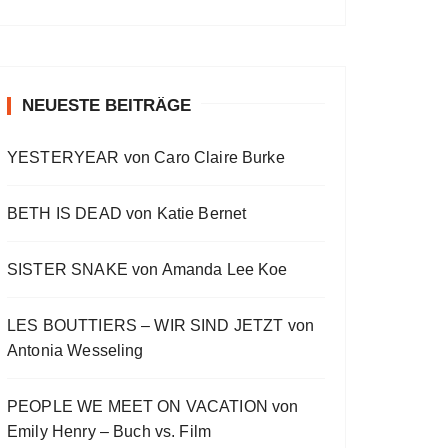
a
a
o
v
w
t
O
a
s
i
E
E
c
u
r
W
y
E
o
p
p
k
s
w
P
b
p
u
i
i
O
a
i
w
e
a
s
s
s
D
c
s
E
o
o
NEUESTE BEITRÄGE
a
r
C
k
o
p
d
d
A
r
d
R
d
i
e
e
S
a
e
YESTERYEAR von Caro Claire Burke
s
s
d
T
t
o
L
I
e
d
i
N
BETH IS DEAD von Katie Bernet
e
s
F
t
O
R
SISTER SNAKE von Amanda Lee Koe
M
A
LES BOUTTIERS – WIR SIND JETZT von
T
I
Antonia Wesseling
O
N
PEOPLE WE MEET ON VACATION von
Emily Henry – Buch vs. Film