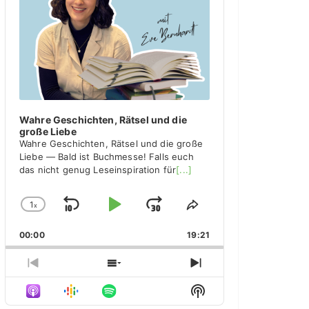
y
e
r
Wahre Geschichten, Rätsel und die
große Liebe
Wahre Geschichten, Rätsel und die große
Liebe — Bald ist Buchmesse! Falls euch
das nicht genug Leseinspiration für
[...]
1
x
S
P
J
C
S
h
h
k
l
u
00:00
a
19:21
a
i
a
m
n
r
g
e
p
y
p
P
S
N
e
T
r
h
e
B
P
F
S
P
h
e
o
x
H
l
i