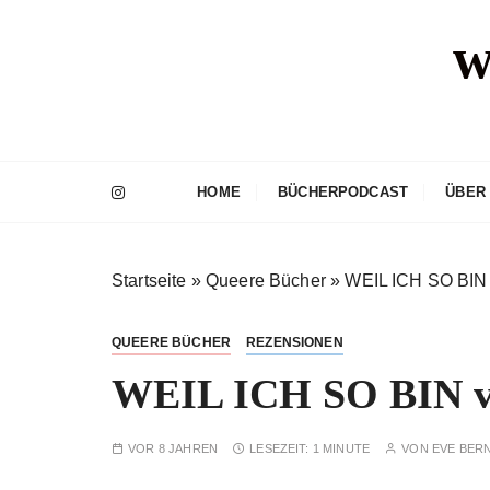
Z
w
u
m
I
n
h
a
HOME
BÜCHERPODCAST
ÜBER
l
t
s
Startseite
»
Queere Bücher
»
WEIL ICH SO BIN 
p
r
i
QUEERE BÜCHER
REZENSIONEN
n
WEIL ICH SO BIN vo
g
e
n
VOR 8 JAHREN
LESEZEIT:
1 MINUTE
VON
EVE BER