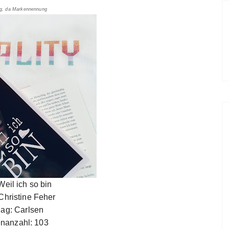
g, da Markennennung
 Weil ich so bin
 Christine Feher
lag: Carlsen
enanzahl: 103