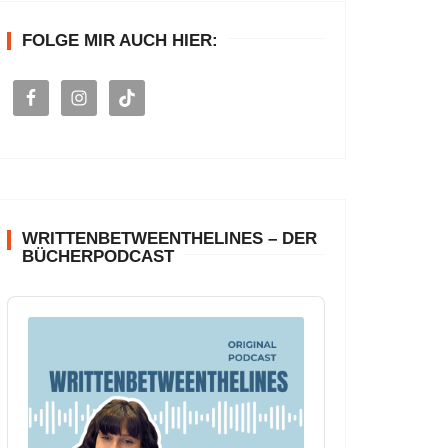
n
FOLGE MIR AUCH HIER:
a
c
h
:
WRITTENBETWEENTHELINES – DER
BÜCHERPODCAST
A
u
d
i
o
P
l
a