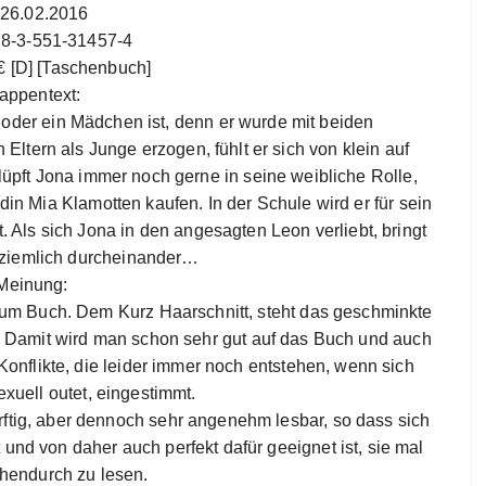
 26.02.2016
78-3-551-31457-4
€ [D] [Taschenbuch]
appentext:
 oder ein Mädchen ist, denn er wurde mit beiden
tern als Junge erzogen, fühlt er sich von klein auf
üpft Jona immer noch gerne in seine weibliche Rolle,
din Mia Klamotten kaufen. In der Schule wird er für sein
. Als sich Jona in den angesagten Leon verliebt, bringt
n ziemlich durcheinander…
Meinung:
um Buch. Dem Kurz Haarschnitt, steht das geschminkte
 Damit wird man schon sehr gut auf das Buch und auch
Konflikte, die leider immer noch entstehen, wenn sich
exuell outet, eingestimmt.
ftig, aber dennoch sehr angenehm lesbar, so dass sich
t und von daher auch perfekt dafür geeignet ist, sie mal
hendurch zu lesen.