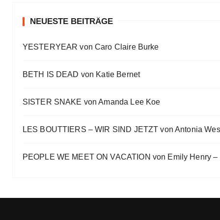
#Talk — Wattpad, Buchverfilmung und Co mit Autor 
Eve Bernhardt
NEUESTE BEITRÄGE
Ein Highlight jagt das andere
YESTERYEAR von Caro Claire Burke
Eve Bernhardt
„Die Frankfurter Buchmesse ist kein autismusfreund
BETH IS DEAD von Katie Bernet
Eve Bernhardt
SISTER SNAKE von Amanda Lee Koe
LES BOUTTIERS – WIR SIND JETZT von Antonia Wes
PEOPLE WE MEET ON VACATION von Emily Henry – B