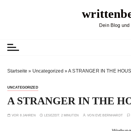
Z
writtenb
u
m
I
Dein Blog und 
n
h
a
l
t
s
Startseite
»
Uncategorized
»
A STRANGER IN THE HOUSE
p
r
UNCATEGORIZED
i
A STRANGER IN THE HOU
n
g
e
VOR 8 JAHREN
LESEZEIT:
2 MINUTEN
VON
EVE BERNHARDT
n
Werbung