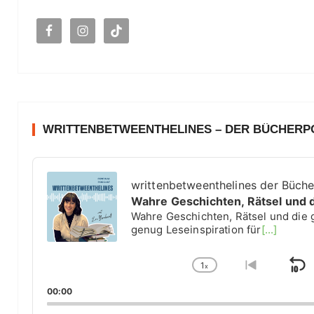
c
h
:
WRITTENBETWEENTHELINES – DER BÜCHER
A
u
writtenbetweenthelines der Büch
d
Wahre Geschichten, Rätsel und 
i
Wahre Geschichten, Rätsel und die 
o
genug Leseinspiration für
[...]
P
l
1
a
x
S
C
G
y
h
o
k
00:00
e
a
t
i
r
n
o