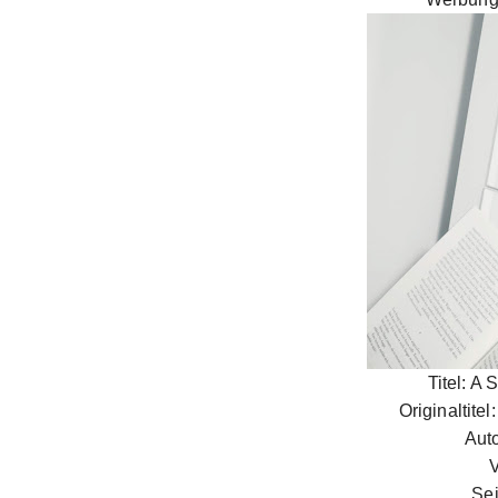
Titel: A 
Originaltite
Aut
V
Sei