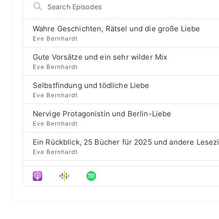
S
g
p
p
e
e
r
a
B
P
e
Wahre Geschichten, Rätsel und die große Liebe
r
a
l
v
Eve Bernhardt
c
a
i
c
h
Gute Vorsätze und ein sehr wilder Mix
y
o
E
k
b
u
Eve Bernhardt
p
a
s
w
i
Selbstfindung und tödliche Liebe
c
e
a
s
Eve Bernhardt
k
p
o
r
R
i
d
Nervige Protagonistin und Berlin-Liebe
a
s
d
e
Eve Bernhardt
t
o
s
e
d
Ein Rückblick, 25 Bücher für 2025 und andere Lesez
e
Eve Bernhardt
Der Film besser als das Buch? Sounds „⁠⁠⁠⁠⁠⁠⁠⁠⁠Wicked“
Eve Bernhardt
Meine Lesehighlights für Eure Wunschlisten
Eve Bernhardt