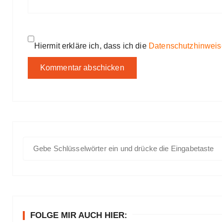
Hiermit erkläre ich, dass ich die
Datenschutzhinweis
S
u
c
h
e
n
FOLGE MIR AUCH HIER:
a