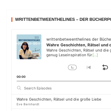
WRITTENBETWEENTHELINES – DER BÜCHER
A
u
writtenbetweenthelines der Büch
d
Wahre Geschichten, Rätsel und 
i
Wahre Geschichten, Rätsel und die 
o
genug Leseinspiration für
[...]
P
l
1
a
x
S
C
G
y
h
o
k
00:00
e
a
t
i
r
n
o
S
g
p
p
e
e
r
a
B
P
e
Wahre Geschichten, Rätsel und die große Liebe
r
a
l
v
Eve Bernhardt
c
a
i