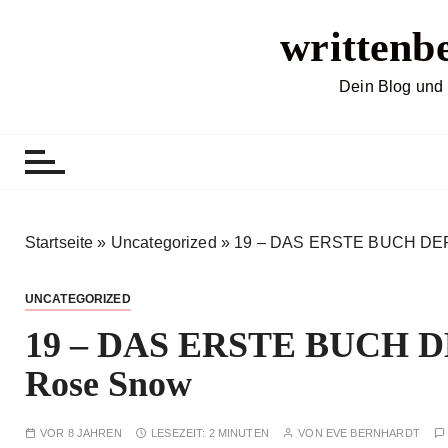
Z
writtenb
u
m
I
Dein Blog und 
n
h
a
l
t
s
Startseite
»
Uncategorized
»
19 – DAS ERSTE BUCH DE
p
r
UNCATEGORIZED
i
19 – DAS ERSTE BUCH 
n
g
Rose Snow
e
n
VOR 8 JAHREN
LESEZEIT:
2 MINUTEN
VON
EVE BERNHARDT