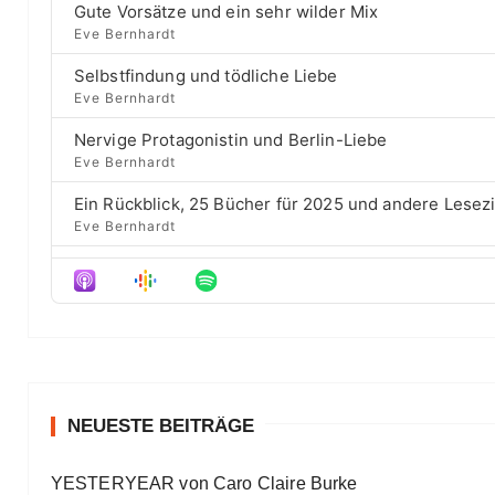
c
h
Gute Vorsätze und ein sehr wilder Mix
y
o
E
k
b
u
Eve Bernhardt
p
a
s
w
i
Selbstfindung und tödliche Liebe
c
e
a
s
Eve Bernhardt
k
p
o
r
R
i
d
Nervige Protagonistin und Berlin-Liebe
a
s
d
e
Eve Bernhardt
t
o
s
e
d
Ein Rückblick, 25 Bücher für 2025 und andere Lesez
e
Eve Bernhardt
Der Film besser als das Buch? Sounds „⁠⁠⁠⁠⁠⁠⁠⁠⁠Wicked“
Eve Bernhardt
Meine Lesehighlights für Eure Wunschlisten
Eve Bernhardt
#Talk — Wattpad, Buchverfilmung und Co mit Autor 
Eve Bernhardt
NEUESTE BEITRÄGE
Ein Highlight jagt das andere
YESTERYEAR von Caro Claire Burke
Eve Bernhardt