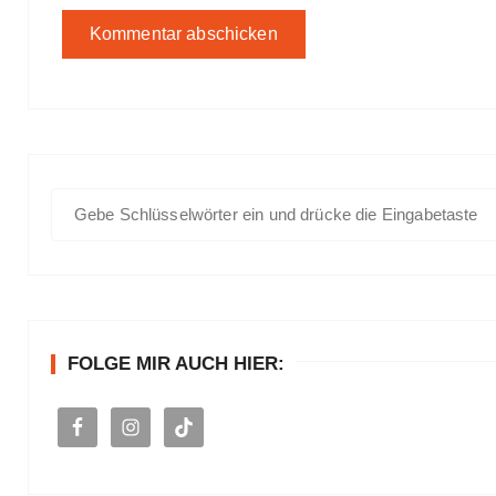
S
u
c
h
e
n
FOLGE MIR AUCH HIER:
a
c
h
: