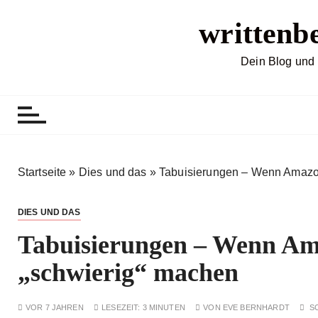
Z
writtenb
u
m
I
Dein Blog und 
n
h
a
l
t
s
Startseite
»
Dies und das
»
Tabuisierungen – Wenn Amazo
p
r
DIES UND DAS
i
Tabuisierungen – Wenn Am
n
g
„schwierig“ machen
e
n
VOR 7 JAHREN
LESEZEIT:
3 MINUTEN
VON
EVE BERNHARDT
S