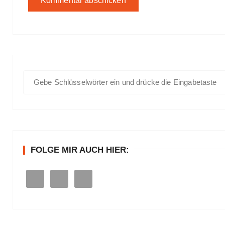
S
u
c
h
e
n
FOLGE MIR AUCH HIER:
a
c
h
: