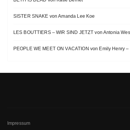
e
F
O
R
SISTER SNAKE von Amanda Lee Koe
M
A
LES BOUTTIERS – WIR SIND JETZT von Antonia Wes
T
I
O
PEOPLE WE MEET ON VACATION von Emily Henry – B
N
Impressum