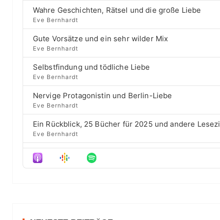
e
r
a
B
P
e
Wahre Geschichten, Rätsel und die große Liebe
r
a
l
v
Eve Bernhardt
c
a
i
c
h
Gute Vorsätze und ein sehr wilder Mix
y
o
E
k
b
u
Eve Bernhardt
p
a
s
w
i
Selbstfindung und tödliche Liebe
c
e
a
s
Eve Bernhardt
k
p
o
r
R
i
d
Nervige Protagonistin und Berlin-Liebe
a
s
d
e
Eve Bernhardt
t
o
s
e
d
Ein Rückblick, 25 Bücher für 2025 und andere Lesez
e
Eve Bernhardt
Der Film besser als das Buch? Sounds „⁠⁠⁠⁠⁠⁠⁠⁠⁠Wicked“
Eve Bernhardt
Meine Lesehighlights für Eure Wunschlisten
Eve Bernhardt
#Talk — Wattpad, Buchverfilmung und Co mit Autor 
Eve Bernhardt