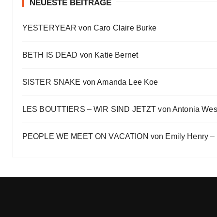
NEUESTE BEITRÄGE
Ein Highlight jagt das andere
YESTERYEAR von Caro Claire Burke
Eve Bernhardt
„Die Frankfurter Buchmesse ist kein autismusfreund
BETH IS DEAD von Katie Bernet
Eve Bernhardt
SISTER SNAKE von Amanda Lee Koe
LES BOUTTIERS – WIR SIND JETZT von Antonia Wes
PEOPLE WE MEET ON VACATION von Emily Henry – B