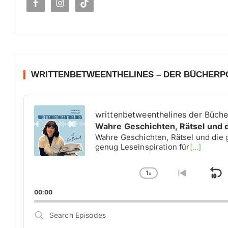
h
:
WRITTENBETWEENTHELINES – DER BÜCHER
A
u
writtenbetweenthelines der Büch
d
Wahre Geschichten, Rätsel und 
i
Wahre Geschichten, Rätsel und die 
o
genug Leseinspiration für
[...]
P
l
1
a
x
S
C
G
y
h
o
k
00:00
e
a
t
i
r
n
o
S
g
p
p
e