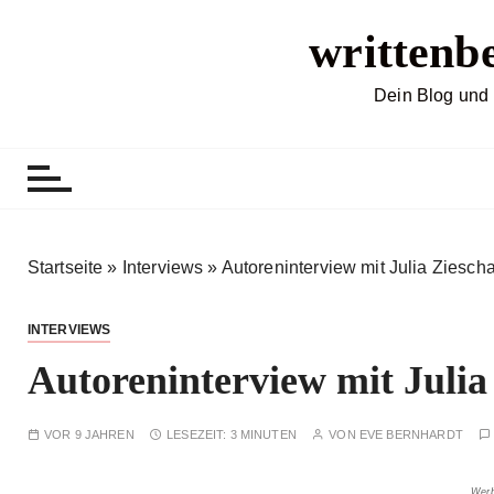
Z
writtenb
u
m
I
Dein Blog und 
n
h
a
l
t
s
Startseite
»
Interviews
»
Autoreninterview mit Julia Ziesch
p
r
INTERVIEWS
i
Autoreninterview mit Julia
n
g
e
VOR 9 JAHREN
LESEZEIT:
3 MINUTEN
VON
EVE BERNHARDT
n
Werb