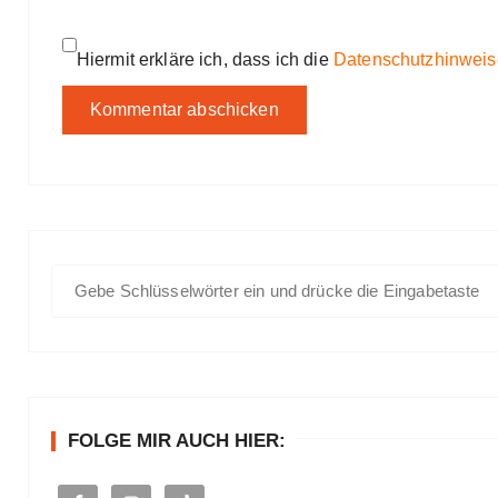
Hiermit erkläre ich, dass ich die
Datenschutzhinweis
S
u
c
h
e
n
FOLGE MIR AUCH HIER:
a
c