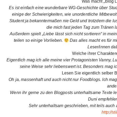
Was macht „Blog L
Es ist einfach eine wunderbare WG-Geschichte über Studen
einige der Schwierigkeiten, wie unordentliche Mitbew
Student ja bekanntermaßen nie Geld und trotzdem die lus
die mich fast jeden Tag zum Tränen la
Außerdem spielt „Liebe lässt sich nicht sortieren“ in m
teilen so einige Vorlieben.
Das alles macht es für m
Leser/innen da
Welche ihrer Charakte
Eigentlich mag ich alle meine vier Protagonisten Vanny, Lu
seine Weise sehr liebenswert ist. Besonders mag ich
Lesen Sie eigentlich selber
Oh ja, massenhaft und auch nicht nur Foodblogs. Ich mag 
ande
Wenn ihr gerne zu den Blogposts unterhaltsame Texte les
Duni empfehle
Sehr unterhaltsam geschrieben, mit teils auch
http://s