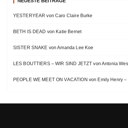
NEUESTE BEITRÄGE
Ein Highlight jagt das andere
YESTERYEAR von Caro Claire Burke
Eve Bernhardt
„Die Frankfurter Buchmesse ist kein autismusfreund
BETH IS DEAD von Katie Bernet
Eve Bernhardt
SISTER SNAKE von Amanda Lee Koe
LES BOUTTIERS – WIR SIND JETZT von Antonia Wes
PEOPLE WE MEET ON VACATION von Emily Henry – B