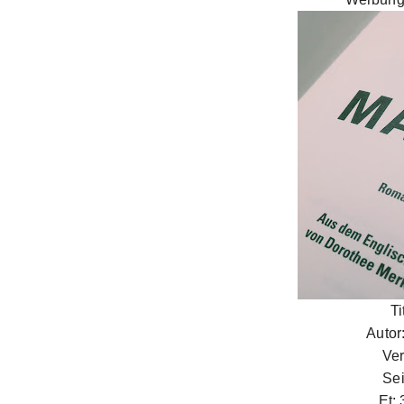
Ti
Autor
Ver
Sei
Et: