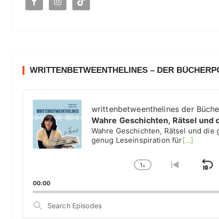
:
WRITTENBETWEENTHELINES – DER BÜCHER
A
u
writtenbetweenthelines der Büch
d
Wahre Geschichten, Rätsel und 
i
Wahre Geschichten, Rätsel und die 
o
genug Leseinspiration für
[...]
P
l
1
a
x
S
C
G
y
h
o
k
00:00
e
a
t
i
r
n
o
S
g
p
p
e
e
r