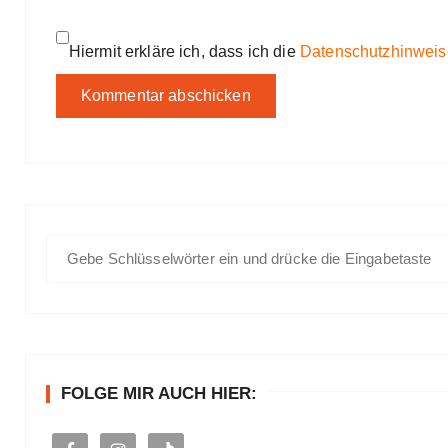
Hiermit erkläre ich, dass ich die
Datenschutzhinweis
S
u
c
h
e
n
FOLGE MIR AUCH HIER:
a
c
h