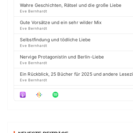
a
B
P
e
Wahre Geschichten, Rätsel und die große Liebe
r
a
l
v
Eve Bernhardt
c
a
i
c
h
Gute Vorsätze und ein sehr wilder Mix
y
o
E
k
b
u
Eve Bernhardt
p
a
s
w
i
Selbstfindung und tödliche Liebe
c
e
a
s
Eve Bernhardt
k
p
o
r
R
i
d
Nervige Protagonistin und Berlin-Liebe
a
s
d
e
Eve Bernhardt
t
o
s
e
d
Ein Rückblick, 25 Bücher für 2025 und andere Lesez
e
Eve Bernhardt
Der Film besser als das Buch? Sounds „⁠⁠⁠⁠⁠⁠⁠⁠⁠Wicked“
Eve Bernhardt
Meine Lesehighlights für Eure Wunschlisten
Eve Bernhardt
#Talk — Wattpad, Buchverfilmung und Co mit Autor 
Eve Bernhardt