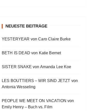
a
a
o
v
w
t
O
a
s
i
E
E
c
u
r
W
y
E
o
p
p
k
s
w
P
b
p
u
i
i
O
a
i
w
e
a
s
s
s
D
c
s
E
o
o
NEUESTE BEITRÄGE
a
r
C
k
o
p
d
d
A
r
d
R
d
i
e
e
S
a
e
YESTERYEAR von Caro Claire Burke
s
s
d
T
t
o
L
I
e
d
i
N
BETH IS DEAD von Katie Bernet
e
s
F
t
O
R
SISTER SNAKE von Amanda Lee Koe
M
A
LES BOUTTIERS – WIR SIND JETZT von
T
I
Antonia Wesseling
O
N
PEOPLE WE MEET ON VACATION von
Emily Henry – Buch vs. Film