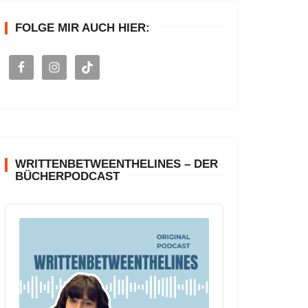
n
FOLGE MIR AUCH HIER:
a
c
h
:
WRITTENBETWEENTHELINES – DER
BÜCHERPODCAST
A
u
d
i
o
P
l
a