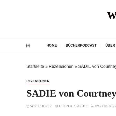
Z
w
u
m
I
n
h
a
HOME
BÜCHERPODCAST
ÜBER
l
t
s
Startseite
»
Rezensionen
»
SADIE von Courtn
p
r
i
REZENSIONEN
n
SADIE von Courtne
g
e
n
VOR 7 JAHREN
LESEZEIT:
1 MINUTE
VON
EVE BER