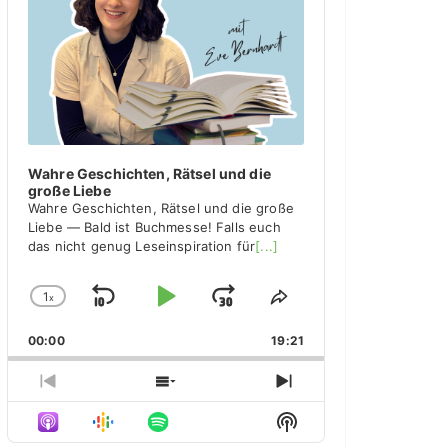
y
e
r
Wahre Geschichten, Rätsel und die
große Liebe
Wahre Geschichten, Rätsel und die große
Liebe — Bald ist Buchmesse! Falls euch
das nicht genug Leseinspiration für
[...]
1
x
S
P
J
C
S
h
h
k
l
u
00:00
a
19:21
a
i
a
m
n
r
g
e
p
y
p
P
S
N
e
T
r
h
e
B
P
F
S
P
h
e
o
x
H
l
i