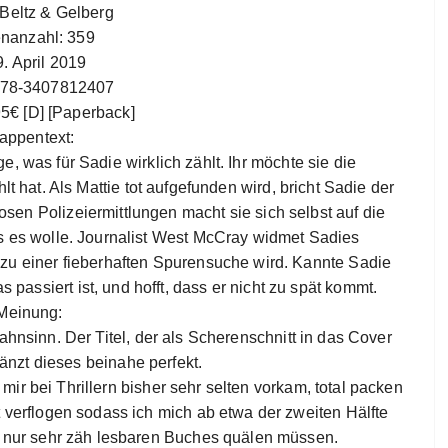
 Beltz & Gelberg
enanzahl: 359
9. April 2019
978-3407812407
95€ [D] [Paperback]
appentext:
ge, was für Sadie wirklich zählt. Ihr möchte sie die
t hat. Als Mattie tot aufgefunden wird, bricht Sadie der
en Polizeiermittlungen macht sie sich selbst auf die
s es wolle. Journalist West McCray widmet Sadies
zu einer fieberhaften Spurensuche wird. Kannte Sadie
assiert ist, und hofft, dass er nicht zu spät kommt.
Meinung:
nsinn. Der Titel, der als Scherenschnitt in das Cover
rgänzt dieses beinahe perfekt.
mir bei Thrillern bisher sehr selten vorkam, total packen
t verflogen sodass ich mich ab etwa der zweiten Hälfte
h nur sehr zäh lesbaren Buches quälen müssen.