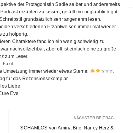
spektive der Protagonistin Sadie selber und andererseits
Podcast erzählen zu lassen, gefällt mir unglaublich gut.
chreibstil grundsätzlich sehr angenehm lesen.
beiden verschiedenen Erzählweisen immer mal wieder
 zu holperig.
deren Charaktere fand ich ein wenig schwierig zu
ar nachvollziehbar, aber oft ist einfach eine zu große
nz zum Leser.
Fazit:
 die Umsetzung immer wieder etwas Sterne:
☆☆☆.
lag für das Rezensionsexemplar.
lles Liebe
Eure Eve
NÄCHSTER BEITRAG
SCHAMLOS von Amina Bile, Nancy Herz &