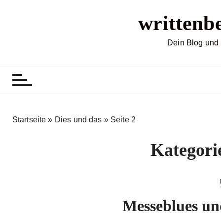
Z
writtenb
u
m
I
Dein Blog und 
n
h
a
l
t
s
Startseite
»
Dies und das
»
Seite 2
p
r
Kategori
i
n
g
e
Messeblues u
n