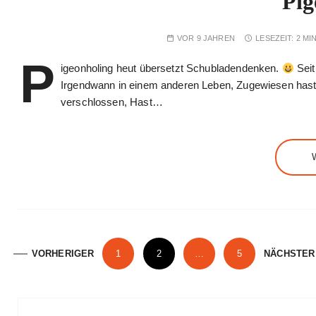
Pig
VOR 9 JAHREN
LESEZEIT:
2 MI
P
igeonholing heut übersetzt Schubladendenken.
Seit
Irgendwann in einem anderen Leben, Zugewiesen hast. 
verschlossen, Hast…
S
VORHERIGER
1
2
…
5
NÄCHSTER
e
i