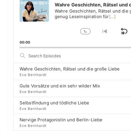
n
d
Wahre Geschichten, Rätsel und 
i
Wahre Geschichten, Rätsel und die 
g
o
genug Leseinspiration für
[...]
P
d
l
1
e
a
x
S
C
G
y
h
o
k
r
00:00
e
a
t
i
r
n
o
S
B
g
p
p
e
e
r
e
a
B
P
e
Wahre Geschichten, Rätsel und die große Liebe
r
i
a
l
v
Eve Bernhardt
c
a
i
c
h
t
Gute Vorsätze und ein sehr wilder Mix
y
o
E
k
b
u
Eve Bernhardt
r
p
a
s
w
i
Selbstfindung und tödliche Liebe
c
e
ä
a
s
Eve Bernhardt
k
p
o
g
r
R
i
d
Nervige Protagonistin und Berlin-Liebe
a
s
d
e
e
Eve Bernhardt
t
o