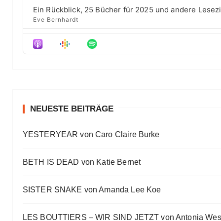
s
e
d
Ein Rückblick, 25 Bücher für 2025 und andere Lesez
e
Eve Bernhardt
Der Film besser als das Buch? Sounds „⁠⁠⁠⁠⁠⁠⁠⁠⁠Wicked“
Eve Bernhardt
Meine Lesehighlights für Eure Wunschlisten
Eve Bernhardt
#Talk — Wattpad, Buchverfilmung und Co mit Autor 
Eve Bernhardt
NEUESTE BEITRÄGE
Ein Highlight jagt das andere
YESTERYEAR von Caro Claire Burke
Eve Bernhardt
„Die Frankfurter Buchmesse ist kein autismusfreund
BETH IS DEAD von Katie Bernet
Eve Bernhardt
SISTER SNAKE von Amanda Lee Koe
LES BOUTTIERS – WIR SIND JETZT von Antonia Wes