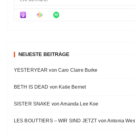
Der Film besser als das Buch? Sounds „⁠⁠⁠⁠⁠⁠⁠⁠⁠Wicked“
Eve Bernhardt
Meine Lesehighlights für Eure Wunschlisten
Eve Bernhardt
#Talk — Wattpad, Buchverfilmung und Co mit Autor 
Eve Bernhardt
NEUESTE BEITRÄGE
Ein Highlight jagt das andere
YESTERYEAR von Caro Claire Burke
Eve Bernhardt
„Die Frankfurter Buchmesse ist kein autismusfreund
BETH IS DEAD von Katie Bernet
Eve Bernhardt
SISTER SNAKE von Amanda Lee Koe
LES BOUTTIERS – WIR SIND JETZT von Antonia Wes