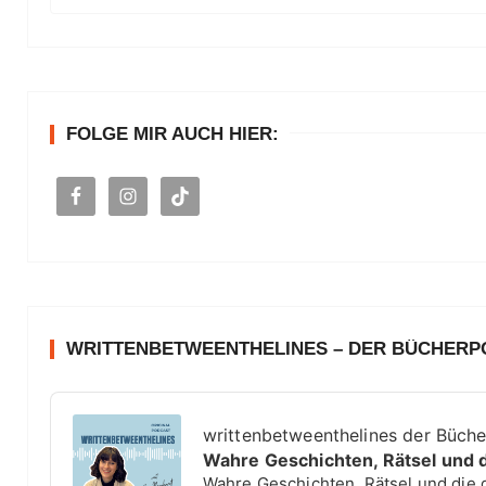
u
c
h
e
n
FOLGE MIR AUCH HIER:
a
c
h
:
WRITTENBETWEENTHELINES – DER BÜCHER
A
u
writtenbetweenthelines der Büch
d
Wahre Geschichten, Rätsel und 
i
Wahre Geschichten, Rätsel und die 