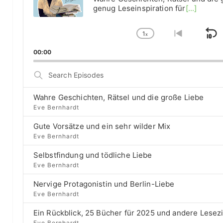
o
genug Leseinspiration für
[...]
P
l
1
a
x
S
C
G
y
h
o
k
00:00
e
a
t
i
r
n
o
S
g
p
p
e
e
r
a
B
P
e
Wahre Geschichten, Rätsel und die große Liebe
r
a
l
v
Eve Bernhardt
c
a
i
c
h
Gute Vorsätze und ein sehr wilder Mix
y
o
E
k
b
u
Eve Bernhardt
p
a
s
w
i
Selbstfindung und tödliche Liebe
c
e
a
s
Eve Bernhardt
k
p
o
r
R
i
d
Nervige Protagonistin und Berlin-Liebe
a
s
d
e
Eve Bernhardt
t
o
s
e
d
Ein Rückblick, 25 Bücher für 2025 und andere Lesez
e
Eve Bernhardt