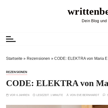
Z
writtenb
u
m
I
Dein Blog und 
n
h
a
l
t
s
Startseite
»
Rezensionen
»
CODE: ELEKTRA von Maria E
p
r
REZENSIONEN
i
CODE: ELEKTRA von Mar
n
g
e
VOR 6 JAHREN
LESEZEIT:
1 MINUTE
VON
EVE BERNHARDT
n