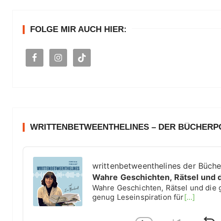
e
n
FOLGE MIR AUCH HIER:
a
c
h
:
WRITTENBETWEENTHELINES – DER BÜCHER
A
u
writtenbetweenthelines der Büch
d
Wahre Geschichten, Rätsel und 
i
Wahre Geschichten, Rätsel und die 
o
genug Leseinspiration für
[...]
P
l