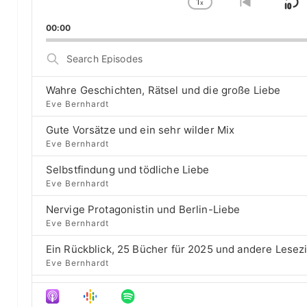
1
a
x
S
C
G
y
h
o
k
00:00
e
a
t
i
r
n
o
S
g
p
p
e
e
r
a
B
P
e
Wahre Geschichten, Rätsel und die große Liebe
r
a
l
v
Eve Bernhardt
c
a
i
c
h
Gute Vorsätze und ein sehr wilder Mix
y
o
E
k
b
u
Eve Bernhardt
p
a
s
w
i
Selbstfindung und tödliche Liebe
c
e
a
s
Eve Bernhardt
k
p
o
r
R
i
d
Nervige Protagonistin und Berlin-Liebe
a
s
d
e
Eve Bernhardt
t
o
s
e
d
Ein Rückblick, 25 Bücher für 2025 und andere Lesez
e
Eve Bernhardt
Der Film besser als das Buch? Sounds „⁠⁠⁠⁠⁠⁠⁠⁠⁠Wicked“
Eve Bernhardt