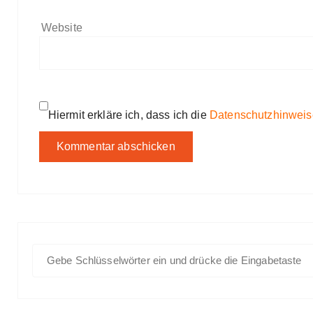
Website
Hiermit erkläre ich, dass ich die
Datenschutzhinweis
S
u
c
h