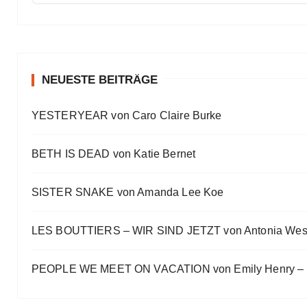
Meine Lesehighlights für Eure Wunschlisten
Eve Bernhardt
#Talk — Wattpad, Buchverfilmung und Co mit Autor 
Eve Bernhardt
NEUESTE BEITRÄGE
Ein Highlight jagt das andere
YESTERYEAR von Caro Claire Burke
Eve Bernhardt
„Die Frankfurter Buchmesse ist kein autismusfreund
BETH IS DEAD von Katie Bernet
Eve Bernhardt
SISTER SNAKE von Amanda Lee Koe
LES BOUTTIERS – WIR SIND JETZT von Antonia Wes
PEOPLE WE MEET ON VACATION von Emily Henry – B