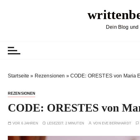
Z
writtenb
u
m
I
Dein Blog und 
n
h
a
l
t
s
Startseite
»
Rezensionen
»
CODE: ORESTES von Maria E
p
r
REZENSIONEN
i
CODE: ORESTES von Mari
n
g
e
VOR 6 JAHREN
LESEZEIT:
2 MINUTEN
VON
EVE BERNHARDT
n