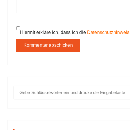
Hiermit erkläre ich, dass ich die
Datenschutzhinweis
S
u
c
h
e
n