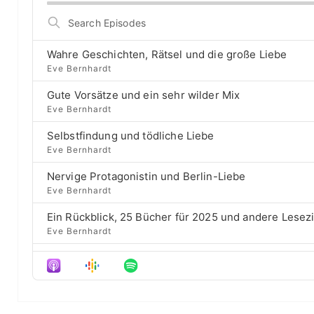
i
r
n
o
S
g
p
p
e
e
r
a
B
P
e
Wahre Geschichten, Rätsel und die große Liebe
r
a
l
v
Eve Bernhardt
c
a
i
c
h
Gute Vorsätze und ein sehr wilder Mix
y
o
E
k
b
u
Eve Bernhardt
p
a
s
w
i
Selbstfindung und tödliche Liebe
c
e
a
s
Eve Bernhardt
k
p
o
r
R
i
d
Nervige Protagonistin und Berlin-Liebe
a
s
d
e
Eve Bernhardt
t
o
s
e
d
Ein Rückblick, 25 Bücher für 2025 und andere Lesez
e
Eve Bernhardt
Der Film besser als das Buch? Sounds „⁠⁠⁠⁠⁠⁠⁠⁠⁠Wicked“
Eve Bernhardt
Meine Lesehighlights für Eure Wunschlisten
Eve Bernhardt