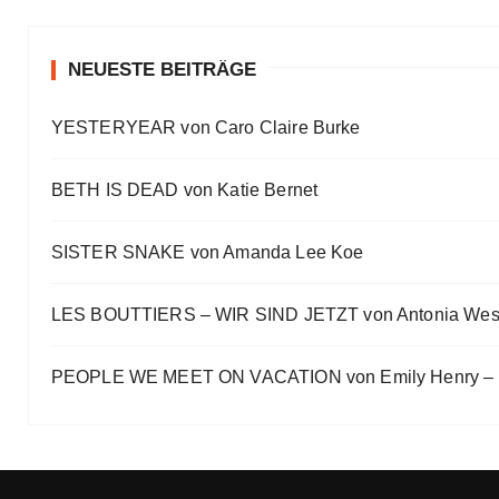
#Talk — Wattpad, Buchverfilmung und Co mit Autor 
Eve Bernhardt
NEUESTE BEITRÄGE
Ein Highlight jagt das andere
YESTERYEAR von Caro Claire Burke
Eve Bernhardt
„Die Frankfurter Buchmesse ist kein autismusfreund
BETH IS DEAD von Katie Bernet
Eve Bernhardt
SISTER SNAKE von Amanda Lee Koe
LES BOUTTIERS – WIR SIND JETZT von Antonia Wes
PEOPLE WE MEET ON VACATION von Emily Henry – B