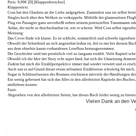
Preis: 9,99€ [D] [Klappenbroschur]
Klappentext:
Cora hat den Glauben an die Liebe aufgegeben. Zumindest was sie selbst betri
Singles hoch über den Wolken zu verkuppeln. Mithilfe der glamourösen Flugbe
Flug ein Passagier ganz unverhofft neben seinem potenziellen Traummann oder
Aidan, der nicht so durchschaubar ist, wie er scheint. Wird Cora selbst irgen
Meinung:
Das Cover finde ich klasse. Es ist schlicht, sommerlich und schwebt irgendwie v
Obwohl der Schreibstil an sich angenehm lesbar ist, fiel es mir bei diesem Buc
aus dem ohnehin kaum vorhandenen Lesefluss herausgenommen.
Die Geschichte wird mir persönlich viel zu langsam erzählt. Viele Kapitel schei
Obwohl ich die Idee der Story echt super fand, hat sich die Umsetzung dement
Zudem hat mich die Erzählperspektive immer mal wieder verwirrt und es ersch
Auch war es auf Grund dieser etwas seltsamen Erzählweise schwierig für mich,
Sogar in Schlüsselszenen des Romans erschienen mir
viele der Handlungen der
Ein wenig gebessert hat sich das Alles in den allerletzten Kapiteln des Buc
mitfiebern konnte.
Fazit:
Abgesehen von den allerletzten Seiten, hat dieses Buch leider wenig zu bieten
Vielen Dank an den Ve