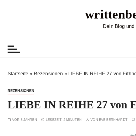
Z
writtenb
u
m
I
Dein Blog und 
n
h
a
l
t
s
Startseite
»
Rezensionen
»
LIEBE IN REIHE 27 von Eithne
p
r
REZENSIONEN
i
LIEBE IN REIHE 27 von Ei
n
g
e
VOR 8 JAHREN
LESEZEIT:
2 MINUTEN
VON
EVE BERNHARDT
n
Werb