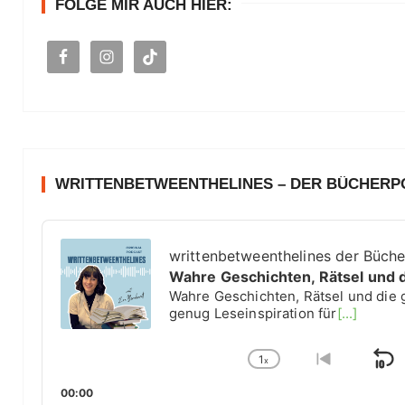
FOLGE MIR AUCH HIER:
a
c
h
:
WRITTENBETWEENTHELINES – DER BÜCHER
A
u
writtenbetweenthelines der Büch
d
Wahre Geschichten, Rätsel und 
i
Wahre Geschichten, Rätsel und die 
o
genug Leseinspiration für
[...]
P
l
1
a
x
S
C
G
y
h
o
k
00:00
e
a
t