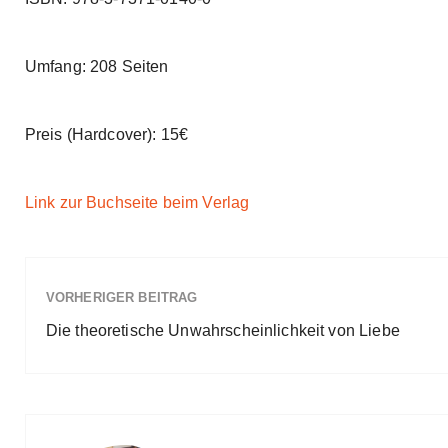
r
R
a
d
t
Umfang: 208 Seiten
e
Preis (Hardcover): 15€
Link zur Buchseite beim Verlag
VORHERIGER BEITRAG
Die theoretische Unwahrscheinlichkeit von Liebe