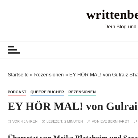
Z
writtenb
u
m
I
Dein Blog und 
n
h
a
l
t
s
Startseite
»
Rezensionen
»
EY HÖR MAL! von Gulraiz Shar
p
r
PODCAST
QUEERE BÜCHER
REZENSIONEN
i
EY HÖR MAL! von Gulraiz
n
g
e
VOR 4 JAHREN
LESEZEIT:
2 MINUTEN
VON
EVE BERNHARDT
n