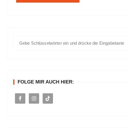
S
u
c
h
e
n
FOLGE MIR AUCH HIER:
a
c
h
: