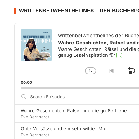
WRITTENBETWEENTHELINES – DER BÜCHER
A
u
writtenbetweenthelines der Büch
d
Wahre Geschichten, Rätsel und 
i
Wahre Geschichten, Rätsel und die 
o
genug Leseinspiration für
[...]
P
l
1
a
x
S
C
G
y
h
o
k
00:00
e
a
t
i
r
n
o
S
g
p
p
e
e
r
a
B
P
e
Wahre Geschichten, Rätsel und die große Liebe
r
a
l
v
Eve Bernhardt
c
a
i
c
h
Gute Vorsätze und ein sehr wilder Mix
y
o
E
k
b
u
Eve Bernhardt
p