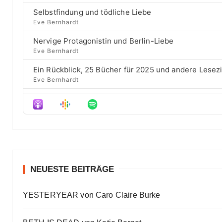
a
s
w
i
Selbstfindung und tödliche Liebe
c
e
a
s
Eve Bernhardt
k
p
o
r
R
i
d
Nervige Protagonistin und Berlin-Liebe
a
s
d
e
Eve Bernhardt
t
o
s
e
d
Ein Rückblick, 25 Bücher für 2025 und andere Lesez
e
Eve Bernhardt
Der Film besser als das Buch? Sounds „⁠⁠⁠⁠⁠⁠⁠⁠⁠Wicked“
Eve Bernhardt
Meine Lesehighlights für Eure Wunschlisten
Eve Bernhardt
#Talk — Wattpad, Buchverfilmung und Co mit Autor 
Eve Bernhardt
NEUESTE BEITRÄGE
Ein Highlight jagt das andere
YESTERYEAR von Caro Claire Burke
Eve Bernhardt
„Die Frankfurter Buchmesse ist kein autismusfreund